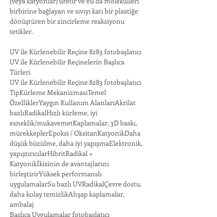
(veya katyonlar) üretir ve bu da molekülleri 
birbirine bağlayan ve sıvıyı katı bir plastiğe 
dönüştüren bir zincirleme reaksiyonu 
tetikler.
UV ile Kürlenebilir Reçine 8283 fotobaşlatıcı
UV ile Kürlenebilir Reçinelerin Başlıca 
Türleri
UV ile Kürlenebilir Reçine 8283 fotobaşlatıcı
TipKürleme MekanizmasıTemel 
ÖzelliklerYaygın Kullanım AlanlarıAkrilat 
bazlıRadikalHızlı kürleme, iyi 
esneklik/mukavemetKaplamalar, 3D baskı, 
mürekkeplerEpoksi / OksitanKatyonikDaha 
düşük büzülme, daha iyi yapışmaElektronik, 
yapıştırıcılarHibritRadikal + 
Katyonikİkisinin de avantajlarını 
birleştirirYüksek performanslı 
uygulamalarSu bazlı UVRadikalÇevre dostu, 
daha kolay temizlikAhşap kaplamalar, 
ambalaj
Başlıca Uygulamalar fotobaşlatıcı