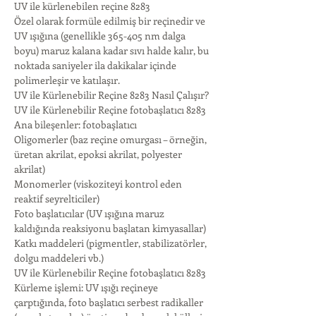
UV ile kürlenebilen reçine 8283
Özel olarak formüle edilmiş bir reçinedir ve 
UV ışığına (genellikle 365-405 nm dalga 
boyu) maruz kalana kadar sıvı halde kalır, bu 
noktada saniyeler ila dakikalar içinde 
polimerleşir ve katılaşır.
UV ile Kürlenebilir Reçine 8283 Nasıl Çalışır?
UV ile Kürlenebilir Reçine fotobaşlatıcı 8283
Ana bileşenler: fotobaşlatıcı
Oligomerler (baz reçine omurgası – örneğin, 
üretan akrilat, epoksi akrilat, polyester 
akrilat)
Monomerler (viskoziteyi kontrol eden 
reaktif seyrelticiler)
Foto başlatıcılar (UV ışığına maruz 
kaldığında reaksiyonu başlatan kimyasallar)
Katkı maddeleri (pigmentler, stabilizatörler, 
dolgu maddeleri vb.)
UV ile Kürlenebilir Reçine fotobaşlatıcı 8283
Kürleme işlemi: UV ışığı reçineye 
çarptığında, foto başlatıcı serbest radikaller 