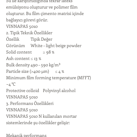
Su ile karıştırıldığında tekrar lateks 
emülsiyonu oluşturur ve polimer film 
oluşturur. Bu film çimento matrisi içinde 
bağlayıcı görevi görür.
VINNAPAS 5010 
2. Tipik Teknik Özellikler
Özellik	Tipik Değer
Görünüm	White – light beige powder
Solid content	≥ 98 %
Ash content	≤ 13 %
Bulk density	490 – 590 kg/m³
Particle size (>400 µm)	≤ 4 %
Minimum film forming temperature (MFFT)	
~4 °C
Protective colloid	Polyvinyl alcohol
VINNAPAS 5010 
3. Performans Özellikleri
VINNAPAS 5010 
VINNAPAS 5010 N kullanılan mortar 
sistemlerinde şu özellikler gelişir:
Mekanik performans