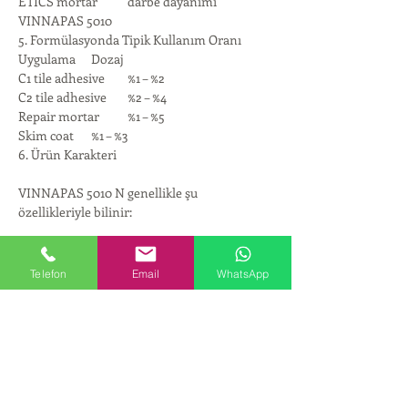
ETICS mortar	darbe dayanımı
VINNAPAS 5010 
5. Formülasyonda Tipik Kullanım Oranı
Uygulama	Dozaj
C1 tile adhesive	%1 – %2
C2 tile adhesive	%2 – %4
Repair mortar	%1 – %5
Skim coat	%1 – %3
6. Ürün Karakteri
VINNAPAS 5010 N genellikle şu 
özellikleriyle bilinir:
General purpose RDP
Telefon
Email
WhatsApp
Medium / high Tg polymer
yüksek ultimate strength
düşük VOC emission
reolojiye nötr etki