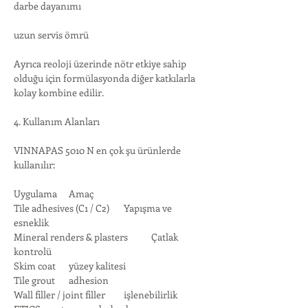
darbe dayanımı
uzun servis ömrü
Ayrıca reoloji üzerinde nötr etkiye sahip 
olduğu için formülasyonda diğer katkılarla 
kolay kombine edilir.
4. Kullanım Alanları
VINNAPAS 5010 N en çok şu ürünlerde 
kullanılır:
Uygulama	Amaç
Tile adhesives (C1 / C2)	Yapışma ve 
esneklik
Mineral renders & plasters	Çatlak 
kontrolü
Skim coat	yüzey kalitesi
Tile grout	adhesion
Wall filler / joint filler	işlenebilirlik