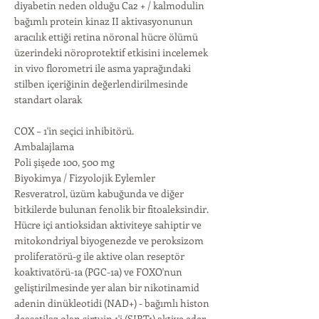
diyabetin neden olduğu Ca2 + / kalmodulin
bağımlı protein kinaz II aktivasyonunun
aracılık ettiği retina nöronal hücre ölümü
üzerindeki nöroprotektif etkisini incelemek
in vivo florometri ile asma yaprağındaki
stilben içeriğinin değerlendirilmesinde
standart olarak
COX − 1'in seçici inhibitörü.
Ambalajlama
Poli şişede 100, 500 mg
Biyokimya / Fizyolojik Eylemler
Resveratrol, üzüm kabuğunda ve diğer
bitkilerde bulunan fenolik bir fitoaleksindir.
Hücre içi antioksidan aktiviteye sahiptir ve
mitokondriyal biyogenezde ve peroksizom
proliferatörü-g ile aktive olan reseptör
koaktivatörü-1a (PGC-1a) ve FOXO'nun
geliştirilmesinde yer alan bir nikotinamid
adenin dinükleotidi (NAD+) - bağımlı histon
deasetilaz olan sirtuin 1'i (SIRT1) aktive eder.