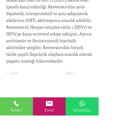
(çatallı kutu) etkinliği. Resveratrolün anti-
diyabetik, nöroprotektif ve anti-adipojenik
etkilerine SIRT1 aktivasyonu aracılık edebilir.
Resveratrol, Herpes simplex virüs-1 (HSV1) ve
HSV2'ye karşı antiviral etkiye sahiptir. Ayrıca
antitümör ve fitoöstrojenik biyolojik
aktiviteler sergiler. Resveratrolün birçok
türde çeşitli fizyolojik olaylara aracılık ederek
yaşamı uzattığı bilinmektedir.
< Geri
İleri >
CORPORATE
Telefon
Email
WhatsApp
About Us
PRODUCTS
Cosmetic and Detergent Chemicals