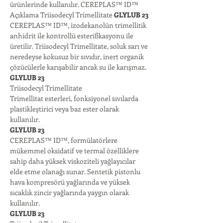
ürünlerinde kullanılır. CEREPLAS™ ID™
Açıklama Triisodecyl Trimellitate 
GLYLUB 23
CEREPLAS™ ID™, izodekanolün trimellitik 
anhidrit ile kontrollü esterifikasyonu ile 
üretilir. Triisodecyl Trimellitate, soluk sarı ve 
neredeyse kokusuz bir sıvıdır, inert organik 
çözücülerle karışabilir ancak su ile karışmaz.
GLYLUB 23
Triisodecyl Trimellitate
Trimellitat esterleri, fonksiyonel sıvılarda 
plastikleştirici veya baz ester olarak 
kullanılır.
GLYLUB 23
CEREPLAS™ ID™, formülatörlere 
mükemmel oksidatif ve termal özelliklere 
sahip daha yüksek viskoziteli yağlayıcılar 
elde etme olanağı sunar. Sentetik pistonlu 
hava kompresörü yağlarında ve yüksek 
sıcaklık zincir yağlarında yaygın olarak 
kullanılır.
GLYLUB 23