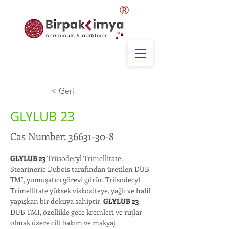
®
< Geri
GLYLUB 23
Cas Number:
36631-30-8
GLYLUB 23 
Triisodecyl Trimellitate. 
Stearinerie Dubois tarafından üretilen DUB 
TMI, yumuşatıcı görevi görür. Triisodecyl 
Trimellitate yüksek viskoziteye, yağlı ve hafif 
yapışkan bir dokuya sahiptir. 
GLYLUB 23 
DUB TMI, özellikle gece kremleri ve rujlar 
olmak üzere cilt bakım ve makyaj 