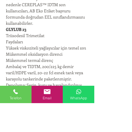
nedenle CEREPLAS™ IDTM son 
kullanıcıları, AB Eko Etiket başvuru 
formunda doğrudan EEL sınıflandırmasını 
kullanabilirler.
GLYLUB 23
Triisodesil Trimetilat
Faydaları
Yüksek viskoziteli yağlayıcılar için temel sıvı
Mükemmel oksidasyon direnci
Mükemmel termal direnç
Ambalaj ve TIDTM, 200/225 kg demir 
varil/HDPE varil, 20–22 fcl esnek tank veya 
karayolu tankerinde paketlenmiştir.
Depolama: Serin, kuru ve havalandırılmış 
bir alanda, sıkıca kapalı bir kapta saklanır.
Raf Ömrü Önerilen saklama koşullarında 
Telefon
Email
WhatsApp
muhafaza edildiğinde, orijinal özelliklerini 
en az 24 ay korur.
GLYLUB 23
Triizodesil Trimellitat
GLYLUB 23