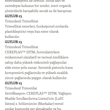
esterifikasyonu ile üretilir. Soluk sarı ve 
neredeyse kokusuz bir sıvıdır, inert organik 
çözücülerle karışabilir ancak su ile karışmaz.
GLYLUB 23
Triizodesil Trimellitat
Trimellitat esterleri, fonksiyonel sıvılarda 
plastikleştirici veya baz ester olarak 
kullanılır.
GLYLUB 23
Triizodesil Trimellitat
CEREPLAS™ IDTM, formülatörlere 
mükemmel oksidatif ve termal özelliklere 
sahip daha yüksek viskoziteli yağlayıcılar 
elde etme yolu sunar. Sentetik pistonlu hava 
kompresörü yağlarında ve yüksek sıcaklık 
zincir yağlarında yaygın olarak kullanılır.
GLYLUB 23
Triisodesil Trimetilat
Sertifikasyon: CEREPLAS™ IDTM, Yağlayıcı 
Madde Sınıflandırma Listesi'nin (LuSC 
listesi) 2. bölümünün (Markalar) temel 
sıvılar kısmında yer almaktadır ve bu 