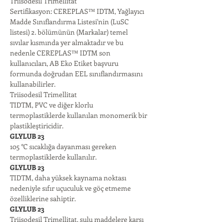
Triisodesil Trimellitat
Sertifikasyon: CEREPLAS™ IDTM, Yağlayıcı 
Madde Sınıflandırma Listesi'nin (LuSC 
listesi) 2. bölümünün (Markalar) temel 
sıvılar kısmında yer almaktadır ve bu 
nedenle CEREPLAS™ IDTM son 
kullanıcıları, AB Eko Etiket başvuru 
formunda doğrudan EEL sınıflandırmasını 
kullanabilirler.
Triisodesil Trimellitat
TIDTM, PVC ve diğer klorlu 
termoplastiklerde kullanılan monomerik bir 
plastikleştiricidir.
GLYLUB 23
105 °C sıcaklığa dayanması gereken 
termoplastiklerde kullanılır.
GLYLUB 23
TIDTM, daha yüksek kaynama noktası 
nedeniyle sıfır uçuculuk ve göç etmeme 
özelliklerine sahiptir.
GLYLUB 23
Triisodesil Trimellitat, sulu maddelere karşı 