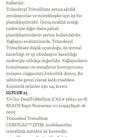
kullanılır.
Triisodecyl Trimellitate ayrıca akrilik 
emülsiyonlar ve mürekkepler için iyi bir 
plastikleştiricidir. Geniş sıcaklık aralığı 
nedeniyle diğer daha pahalı 
plastikleştiricilerin yerine kullanılabilir.
Yağlayıcı endüstrisinde, Triisodecyl 
Trimellitate düşük uçuculuğu, iyi termal 
kararlılığı ve iyi oksidasyon kararlılığı 
nedeniyle oldukça değerlidir. Yağlayıcıların 
bozulmasını ve metallerin korozyonunu 
önleyen olağanüstü hidrolitik direnç. Bu 
sektörde genel olarak katkı maddesi. 
Kozmetik ürünler için saç kremi.
GLYLUB 23
Tri-İzo-DesilTriMellitat (CAS # 36631-30-8)
REACH Kayıt Numarası: 01-2119958946-16-
0005
Triizodesil Trimellitat
CEREPLAS™.IDTM, izodekanolün 
trimellitik anhidrit ile kontrollü 