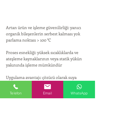
Artan ürün ve işleme güvenilirliği: yanıcı 
organik bileşenlerin serbest kalması yok 
parlama noktası > 100 °C
Proses esnekliği: yüksek sıcaklıklarda ve 
ateşleme kaynaklarının veya statik yükün 
yakınında işleme mümkündür
Uygulama avantajı: çözücü olarak suya 
dayalı polimer sistemlerinde
Telefon
Email
WhatsApp
Çevre koruma: hidroliz, uçucu organik 
maddelerin açığa çıkmasına neden olmaz
satis@birpakimya.com.tr
0212 924 18 58