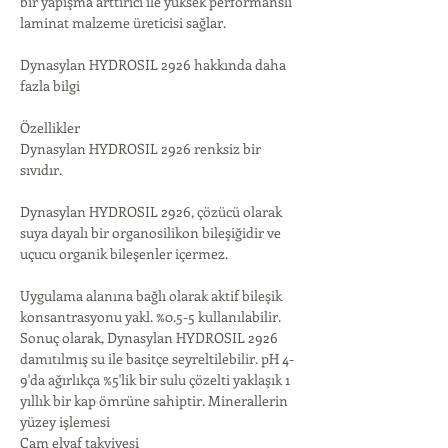
bir yapışma arttırıcı ile yüksek performanslı 
laminat malzeme üreticisi sağlar.
Dynasylan HYDROSIL 2926 hakkında daha 
fazla bilgi
Özellikler
Dynasylan HYDROSIL 2926 renksiz bir 
sıvıdır.
Dynasylan HYDROSIL 2926, çözücü olarak 
suya dayalı bir organosilikon bileşiğidir ve 
uçucu organik bileşenler içermez.
Uygulama alanına bağlı olarak aktif bileşik 
konsantrasyonu yakl. %0.5-5 kullanılabilir. 
Sonuç olarak, Dynasylan HYDROSIL 2926 
damıtılmış su ile basitçe seyreltilebilir. pH 4-
9'da ağırlıkça %5'lik bir sulu çözelti yaklaşık 1 
yıllık bir kap ömrüne sahiptir. Minerallerin 
yüzey işlemesi
Cam elyaf takviyesi