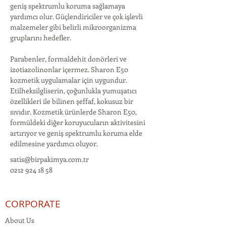
geniş spektrumlu koruma sağlamaya 
yardımcı olur. Güçlendiriciler ve çok işlevli 
malzemeler gibi belirli mikroorganizma 
gruplarını hedefler. 
Parabenler, formaldehit donörleri ve 
izotiazolinonlar içermez. Sharon E50 
kozmetik uygulamalar için uygundur. 
Etilheksilgliserin, çoğunlukla yumuşatıcı 
özellikleri ile bilinen şeffaf, kokusuz bir 
sıvıdır. Kozmetik ürünlerde Sharon E50, 
formüldeki diğer koruyucuların aktivitesini 
artırıyor ve geniş spektrumlu koruma elde 
edilmesine yardımcı oluyor.
satis@birpakimya.com.tr
0212 924 18 58
CORPORATE
About Us