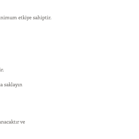
nimum etkiye sahiptir.
r.
da saklayın
anacaktır ve