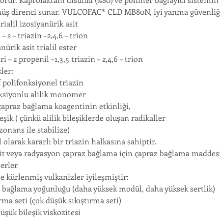
nüş direnci sunar. VULCOFAC® CLD MB80N, iyi yanma güvenliği ve 
 trialil izosiyanürik asit
l – s – triazin –2,4,6 – trion
anürik asit trialil ester
 tri – 2 propenil –1,3,5 triazin – 2,4,6 – trion
kler:
f polifonksiyonel triazin
nksiyonlu alilik monomer
 çapraz bağlama koagentinin etkinliği,
leşik ( çünkü alilik bileşiklerde oluşan radikaller
ezonans ile stabilize)
 olarak kararlı bir triazin halkasına sahiptir.
sit veya radyasyon çapraz bağlama için çapraz bağlama maddesi (
erler
le kürlenmiş vulkanizler iyileşmiştir:
z bağlama yoğunluğu (daha yüksek modül, daha yüksek sertlik)
ırma seti (çok düşük sıkıştırma seti)
üşük bileşik viskozitesi