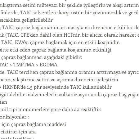
 sıkıştırma setini mütevazı bir şekilde iyileştirin ve akışı artırın
lefinlerde, TAIC solventlere karşı üstün bir çözünmezlik ve ge
sıcaklıkta geliştirilebilir
, TAIC, çapraz bağlamanın artmasıyla ısı direncine etkili bir değ
uk (TAIC, CPE'den dahil olan HCI'nin bir alıcısı olarak hareket 
 TAIC, EVA'yı çapraz bağlamak için en etkili koajandır.
sitte etki eden çapraz bağlama koajanının etkinliği
 çapraz bağlanması aşağıdaki gibidir:
 TAC > TMPTMA > EGDMA
de, TAIC tercihen çapraz bağlanma oranını arttırmaya ve ayrıc
rencini, sıkıştırma setini ve aşınma direncini iyileştirin
/ HXNBR'de 1.5 phr seviyesinde TAIC kullanılabilir
 öğütülebilir malzemelerin vulkanizasyonunda çapraz bağ yoğun
etan
vinil tipi monomerlere göre daha az reaktiftir.
fonksiyonlar :
ik için çapraz bağlama maddesi
eciktirici için ara
emiş içerikler :