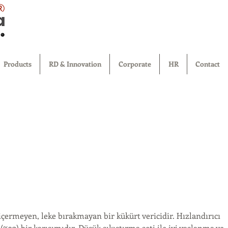
®
Products
RD & Innovation
Corporate
HR
Contact
rmeyen, leke bırakmayan bir kükürt vericidir. Hızlandırıcı 
%20) bir karışımıdır. Düşük sıkıştırma seti ile iyi yaşlanma ve 