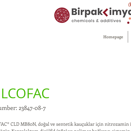
Homepage
LCOFAC
umber: 23847-08-7
C® CLD MB80N, doğal ve sentetik kauçuklar için nitrozamin içe
örür. Kaprolaktam disülfid (%80) ve polimer bağlayıcı sistemin (