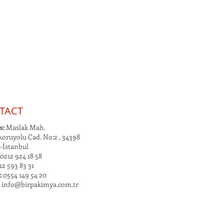
TACT
s:
Maslak Mah.
oruyolu Cad. No:2 , 34398
-İstanbul
0212 924 18 58
2 593 83 31
:
0554 149 54 20
:
info@birpakimya.com.tr