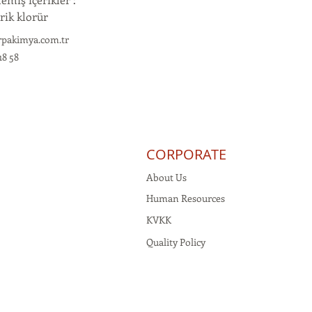
rik klorür
rpakimya.com.tr
18 58
CORPORATE
About Us
Human Resources
KVKK
Quality Policy