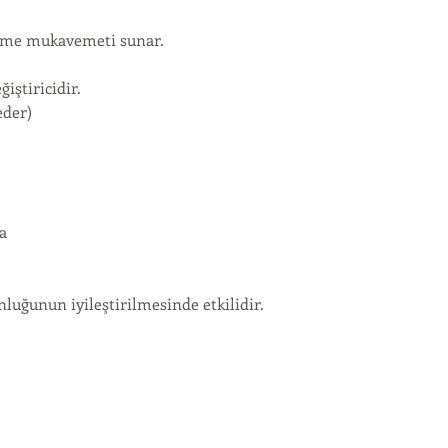
rilme mukavemeti sunar.
iştiricidir.
eder)
a
luğunun iyileştirilmesinde etkilidir.