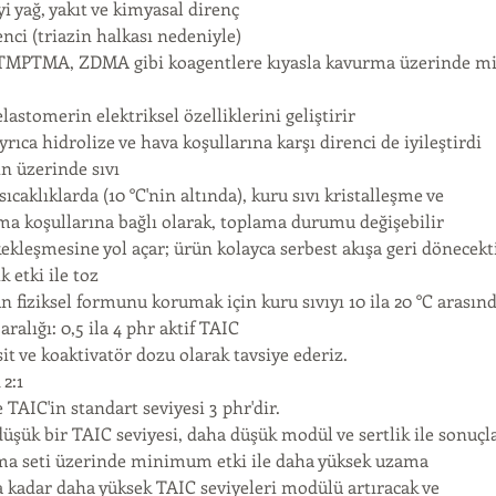
yi yağ, yakıt ve kimyasal direnç
renci (triazin halkası nedeniyle)
 TMPTMA, ZDMA gibi koagentlere kıyasla kavurma üzerinde mi
elastomerin elektriksel özelliklerini geliştirir
yrıca hidrolize ve hava koşullarına karşı direnci de iyileştirdi
nin üzerinde sıvı
sıcaklıklarda (10 °C'nin altında), kuru sıvı kristalleşme ve
ma koşullarına bağlı olarak, toplama durumu değişebilir
kekleşmesine yol açar; ürün kolayca serbest akışa geri dönecekti
k etki ile toz
 fiziksel formunu korumak için kuru sıvıyı 10 ila 20 °C arasın
 aralığı: 0,5 ila 4 phr aktif TAIC
it ve koaktivatör dozu olarak tavsiye ederiz.
 2:1
 TAIC'in standart seviyesi 3 phr'dir.
düşük bir TAIC seviyesi, daha düşük modül ve sertlik ile sonuçl
rma seti üzerinde minimum etki ile daha yüksek uzama
'a kadar daha yüksek TAIC seviyeleri modülü artıracak ve