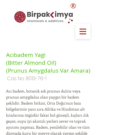
®
Acıbadem Yagi
(Bitter Almond Oil)
(Prunus Amygdalus Var Amara)
Cas No:
8013-76-1
Acı badem, botanik adı prunus dulcis veya
prunus amygdalus olan yaygın bir badem
şeklidir. Badem bitkisi, Orta Doğu'nun bazı
bölgelerinin yanı sıra Afrika ve Hindistan alt
kıtalarına özgüdür fakat bol güneşli, kışları ılık
geçen, suyu iyi akıntılı yerleri sever ve toprak
ayırımı yapmaz. Badem, yenilebilir olan ve tüm
dünyada kuru bir meyve olarak yaygın şekilde