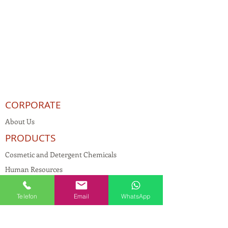
CORPORATE
About Us
PRODUCTS
Cosmetic and Detergent Chemicals
Human Resources
KVKK
Telefon
Email
WhatsApp
Quality Policy
Textile Chemicals