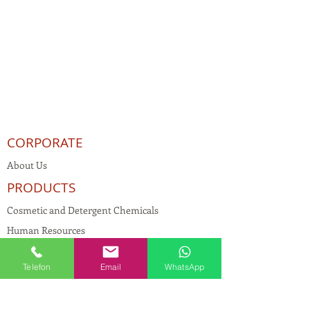
CORPORATE
About Us
PRODUCTS
Cosmetic and Detergent Chemicals
Human Resources
KVKK
Telefon
Email
WhatsApp
Quality Policy
Textile Chemicals