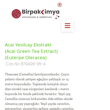
®
Acai Yesilcay Ekstrakt
(Acai Green Tea Extract)
(Euterpe Oleracea)
Cas No:
879496-95-4
Theaceae (Camellia) familyasındandır. Çayın
yabani olarak yetişen ağaçları yaklaşık 10-15
metre boyundadır. Toplamda kolaylık olsun
diye sürekli taze sürgünleri kesilerek 1 metre
boyunda bir funda şeklinde bırakılır. Yeşil çay,
Camellia sinensis bitkisinden elde edilen okside
olmamış çay yaprağıdır. Yeşil çayda catechin,
epicatechin, picatechin gallate, epigallo catechin