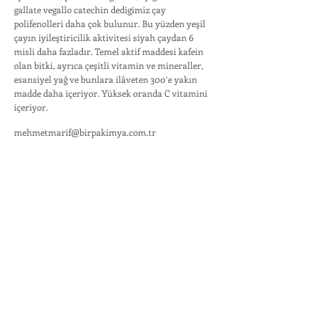
gallate vegallo catechin dedigimiz çay
polifenolleri daha çok bulunur. Bu yüzden yeşil
çayın iyileştiricilik aktivitesi siyah çaydan 6
misli daha fazladır. Temel aktif maddesi kafein
olan bitki, ayrıca çeşitli vitamin ve mineraller,
esansiyel yağ ve bunlara ilâveten 300′e yakın
madde daha içeriyor. Yüksek oranda C vitamini
içeriyor.
mehmetmarif@birpakimya.com.tr