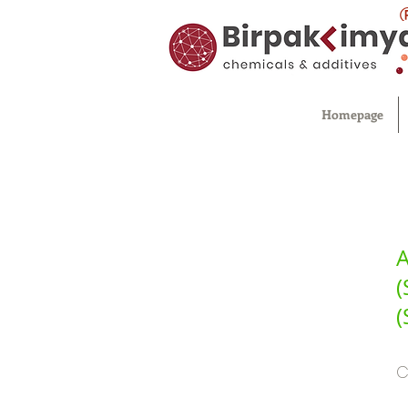
Homepage
A
(
(
C