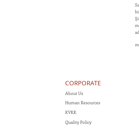
Sa
bi
Şi
mu
ad
m
CORPORATE
About Us
Human Resources
KVKK
Quality Policy