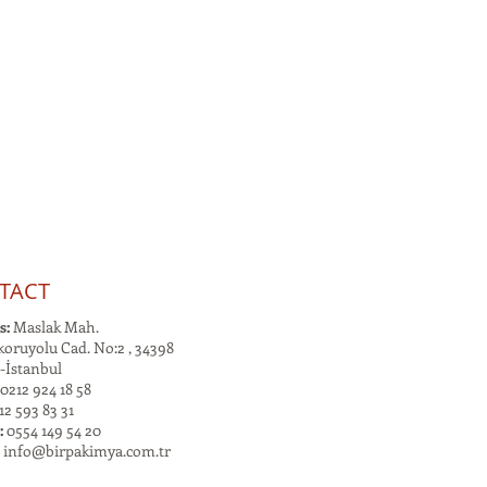
TACT
s:
Maslak Mah.
oruyolu Cad. No:2 , 34398
-İstanbul
0212 924 18 58
2 593 83 31
:
0554 149 54 20
:
info@birpakimya.com.tr