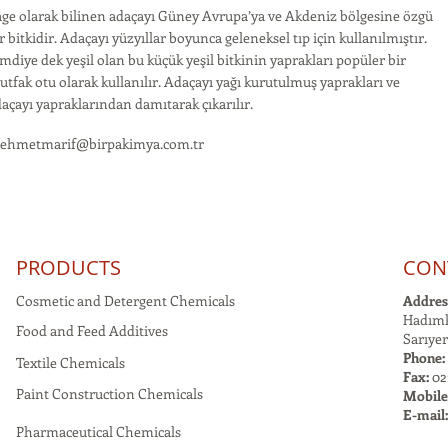
ge olarak bilinen adaçayı Güney Avrupa’ya ve Akdeniz bölgesine özgü
r bitkidir. Adaçayı yüzyıllar boyunca geleneksel tıp için kullanılmıştır.
mdiye dek yeşil olan bu küçük yeşil bitkinin yaprakları popüler bir
tfak otu olarak kullanılır. Adaçayı yağı kurutulmuş yaprakları ve
açayı yapraklarından damıtarak çıkarılır.
ehmetmarif@birpakimya.com.tr
PRODUCTS
CON
Cosmetic and Detergent Chemicals
Addres
Hadımk
Food and Feed Additives
Sarıyer
Phone:
Textile Chemicals
Fax:
021
Paint Construction Chemicals
Mobile
E-mail
Pharmaceutical Chemicals