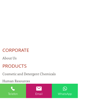
CORPORATE
About Us
PRODUCTS
Cosmetic and Detergent Chemicals
Human Resources
KVKK
Telefon
Email
WhatsApp
Quality Policy
Textile Chemicals