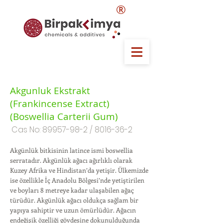
®
Akgunluk Ekstrakt
(Frankincense Extract)
(Boswellia Carterii Gum)
Cas No:
89957-98-2
/
8016-36-2
Akgünlük bitkisinin latince ismi boswellia
serratadır. Akgünlük ağacı ağırlıklı olarak
Kuzey Afrika ve Hindistan’da yetişir. Ülkemizde
ise özellikle İç Anadolu Bölgesi’nde yetiştirilen
ve boyları 8 metreye kadar ulaşabilen ağaç
türüdür. Akgünlük ağacı oldukça sağlam bir
yapıya sahiptir ve uzun ömürlüdür. Ağacın
endeğişik özelliği gövdesine dokunulduğunda