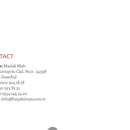
TACT
s:
Maslak Mah.
oruyolu Cad. No:2 , 34398
-İstanbul
0212 924 18 58
2 593 83 31
:
0554 149 54 20
:
info@birpakimya.com.tr