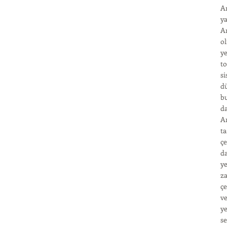
Ar
ya
Ar
ol
ye
to
si
dü
bu
da
Ar
ta
çe
da
ye
za
çe
ve
ye
se