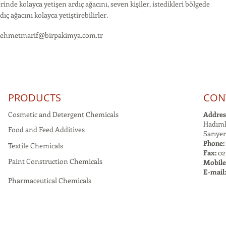
rinde kolayca yetişen ardıç ağacını, seven kişiler, istedikleri bölgede
dıç ağacını kolayca yetiştirebilirler.
ehmetmarif@birpakimya.com.tr
PRODUCTS
CON
Cosmetic and Detergent Chemicals
Addres
Hadımk
Food and Feed Additives
Sarıyer
Phone:
Textile Chemicals
Fax:
021
Paint Construction Chemicals
Mobile
E-mail
Pharmaceutical Chemicals