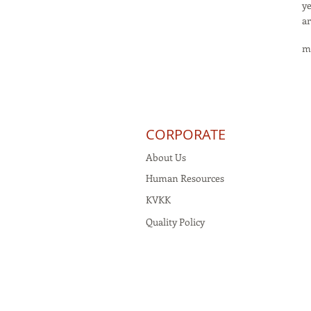
ye
ar
m
CORPORATE
About Us
Human Resources
KVKK
Quality Policy