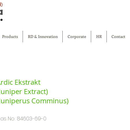
®
Products
RD & Innovation
Corporate
HR
Contact
rdic Ekstrakt
Juniper Extract)
Juniperus Comminus)
as No: 84603-69-0