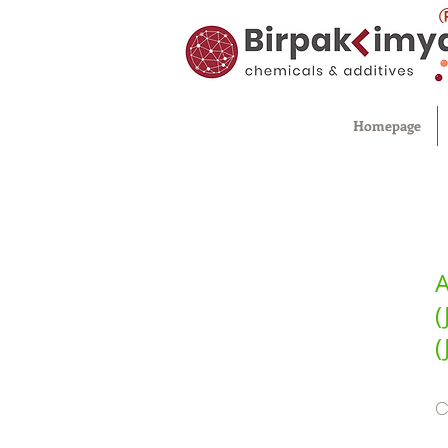
Homepage
A
(
(
C