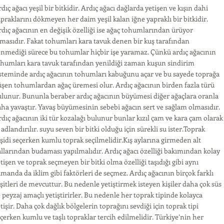
dıç ağacı yeşil bir bitkidir. Ardıç ağacı dağlarda yetişen ve kışın dahi
praklarını dökmeyen her daim yeşil kalan iğne yapraklı bir bitkidir.
dıç ağacının en değişik özelliği ise ağaç tohumlarından ürüyor
masıdır. Fakat tohumları kara tavuk denen bir kuş tarafından
nmediği sürece bu tohumlar hiçbir işe yaramaz. Çünkü ardıç ağacının
humları kara tavuk tarafından yenildiği zaman kuşun sindirim
steminde ardıç ağacının tohumları kabuğunu açar ve bu sayede toprağa
şen tohumlardan ağaç üremesi olur. Ardıç ağacının birden fazla türü
lunur. Bununla beraber ardıç ağacının büyümesi diğer ağaçlara oranla
ha yavaştır. Yavaş büyümesinin sebebi ağacın sert ve sağlam olmasıdır.
dıç ağacının iki tür kozalağı bulunur bunlar kızıl çam ve kara çam olarak
 adlandırılır. suyu seven bir bitki olduğu için sürekli su ister.Toprak
şidi seçerken kumlu toprak seçilmelidir.Kış aylarına girmeden alt
llarından budaması yapılmalıdır. Ardıç ağacı özelliği bakımından kolay
tişen ve toprak seçmeyen bir bitki olma özelliği taşıdığı gibi aynı
manda da iklim gibi faktörleri de seçmez. Ardıç ağacının birçok farklı
şitleri de mevcuttur. Bu nedenle yetiştirmek isteyen kişiler daha çok süs
 peyzaj amaçlı yetiştirirler. Bu nedenle her toprak tipinde kolayca
tişir. Daha çok dağlık bölgelerin toprağını sevdiği için toprak tipi
çerken kumlu ve taşlı topraklar tercih edilmelidir. Türkiye’nin her