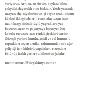
veriyoruz. Arnika, 20-60 cm. boylanabilen,
çokyıllık dayanıklı otsu bitkidir. Yerde yatarak
uzayan, dışı siyahımsı ve içi beyaz renkli rizom
kökleri (kökgövdeleri): rozet oluşturan ince
uzun kargı biçimli tüylü yaprakları: yaz
boyunca açan ve papatyaya benzeyen hoş
kokulu turuncu-sarı renkli çiçekleri vardır.
Güneşli yerleri: kumlu, asitli ve bol humuslu
toprakları seven arnika, tohumundan çok ağır
geliştiği için kültürü yapılırken, rizomları
bölünüp farklı yerlere dikilerek çoğaltılır.
mehmetmarif@birpakimya.com.tr