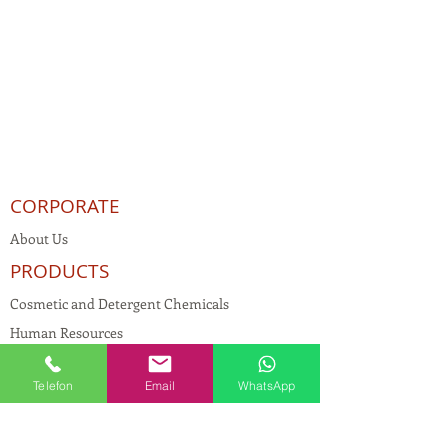
CORPORATE
About Us
PRODUCTS
Cosmetic and Detergent Chemicals
Human Resources
KVKK
Telefon
Email
WhatsApp
Quality Policy
Textile Chemicals