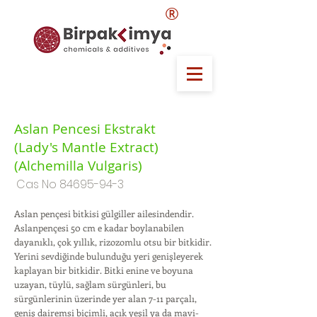
®
Aslan Pencesi Ekstrakt
(Lady's Mantle Extract)
(Alchemilla Vulgaris)
Cas No
84695-94-3
Aslan pençesi bitkisi gülgiller ailesindendir.
Aslanpençesi 50 cm e kadar boylanabilen
dayanıklı, çok yıllık, rizozomlu otsu bir bitkidir.
Yerini sevdiğinde bulunduğu yeri genişleyerek
kaplayan bir bitkidir. Bitki enine ve boyuna
uzayan, tüylü, sağlam sürgünleri, bu
sürgünlerinin üzerinde yer alan 7-11 parçalı,
geniş dairemsi biçimli, açık yeşil ya da mavi-