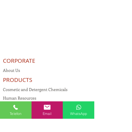
CORPORATE
About Us
PRODUCTS
Cosmetic and Detergent Chemicals
Human Resources
KVKK
Telefon
Email
WhatsApp
Quality Policy
Textile Chemicals