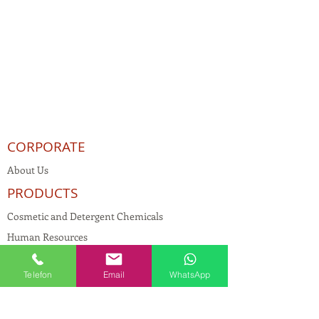
CORPORATE
About Us
PRODUCTS
Cosmetic and Detergent Chemicals
Human Resources
KVKK
Telefon
Email
WhatsApp
Quality Policy
Textile Chemicals