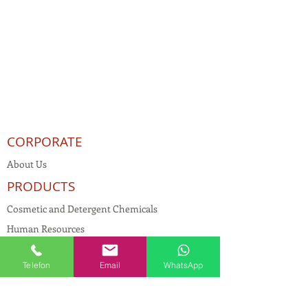
CORPORATE
About Us
PRODUCTS
Cosmetic and Detergent Chemicals
Human Resources
KVKK
Telefon
Email
WhatsApp
Quality Policy
Textile Chemicals