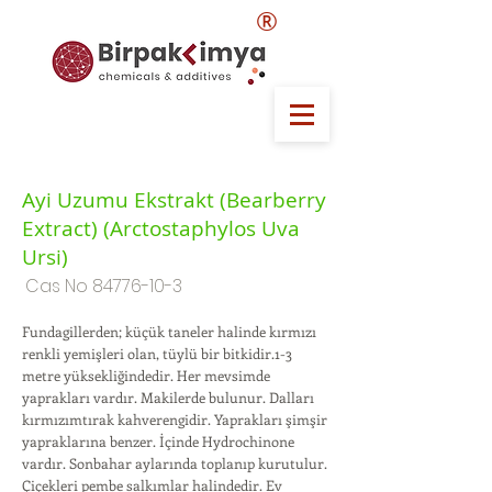
®
Ayi Uzumu Ekstrakt (Bearberry
Extract) (Arctostaphylos Uva
Ursi)
Cas No
84776-10-3
Fundagillerden; küçük taneler halinde kırmızı
renkli yemişleri olan, tüylü bir bitkidir.1-3
metre yüksekliğindedir. Her mevsimde
yaprakları vardır. Makilerde bulunur. Dalları
kırmızımtırak kahverengidir. Yaprakları şimşir
yapraklarına benzer. İçinde Hydrochinone
vardır. Sonbahar aylarında toplanıp kurutulur.
Çiçekleri pembe salkımlar halindedir. Ev