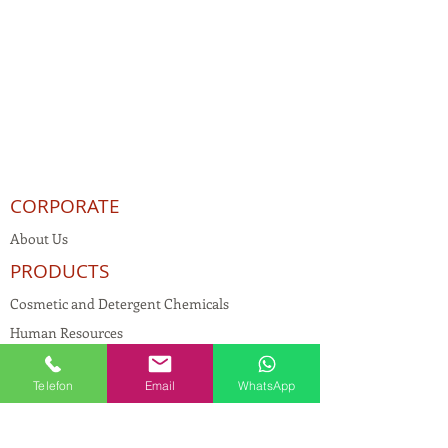
CORPORATE
About Us
PRODUCTS
Cosmetic and Detergent Chemicals
Human Resources
KVKK
Telefon
Email
WhatsApp
Quality Policy
Textile Chemicals