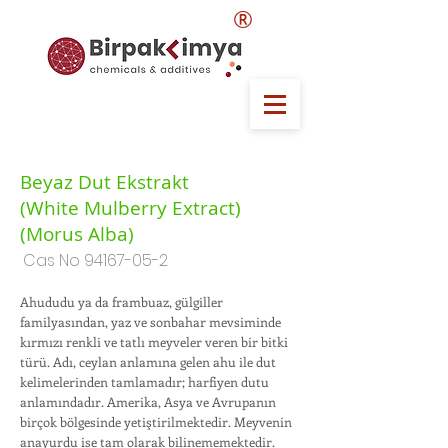
®
Beyaz Dut Ekstrakt
(White Mulberry Extract)
(Morus Alba)
Cas No
94167-05-2
Ahududu ya da frambuaz, gülgiller
familyasından, yaz ve sonbahar mevsiminde
kırmızı renkli ve tatlı meyveler veren bir bitki
türü. Adı, ceylan anlamına gelen ahu ile dut
kelimelerinden tamlamadır; harfiyen dutu
anlamındadır. Amerika, Asya ve Avrupanın
birçok bölgesinde yetiştirilmektedir. Meyvenin
anayurdu ise tam olarak bilinememektedir.