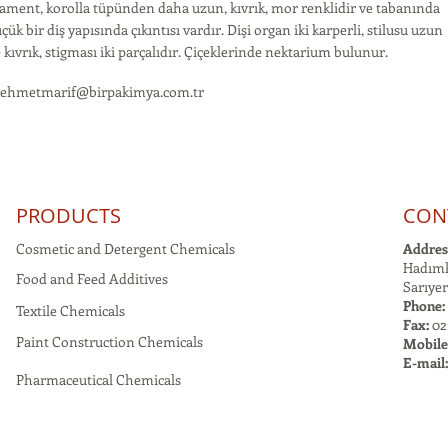
ament, korolla tüpünden daha uzun, kıvrık, mor renklidir ve tabanında
çük bir diş yapısında çıkıntısı vardır. Dişi organ iki karperli, stilusu uzun
 kıvrık, stigması iki parçalıdır. Çiçeklerinde nektarium bulunur.
ehmetmarif@birpakimya.com.tr
PRODUCTS
CON
Cosmetic and Detergent Chemicals
Addres
Hadımk
Food and Feed Additives
Sarıyer
Phone:
Textile Chemicals
Fax:
021
Paint Construction Chemicals
Mobile
E-mail
Pharmaceutical Chemicals