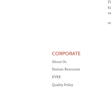
Fl
kü
ve
m
CORPORATE
About Us
Human Resources
KVKK
Quality Policy