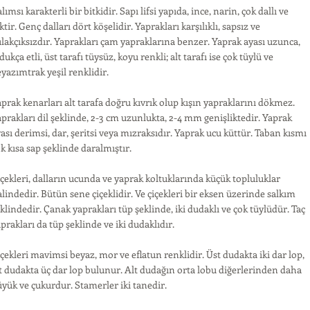
lımsı karakterli bir bitkidir. Sapı lifsi yapıda, ince, narin, çok dallı ve
ktir. Genç dalları dört köşelidir. Yaprakları karşılıklı, sapsız ve
lakçıksızdır. Yaprakları çam yapraklarına benzer. Yaprak ayası uzunca,
dukça etli, üst tarafı tüysüz, koyu renkli; alt tarafı ise çok tüylü ve
yazımtrak yeşil renklidir.
prak kenarları alt tarafa doğru kıvrık olup kışın yapraklarını dökmez.
prakları dil şeklinde, 2-3 cm uzunlukta, 2-4 mm genişliktedir. Yaprak
ası derimsi, dar, şeritsi veya mızraksıdır. Yaprak ucu küttür. Taban kısmı
k kısa sap şeklinde daralmıştır.
çekleri, dalların ucunda ve yaprak koltuklarında küçük topluluklar
lindedir. Bütün sene çiçeklidir. Ve çiçekleri bir eksen üzerinde salkım
klindedir. Çanak yaprakları tüp şeklinde, iki dudaklı ve çok tüylüdür. Taç
prakları da tüp şeklinde ve iki dudaklıdır.
çekleri mavimsi beyaz, mor ve eflatun renklidir. Üst dudakta iki dar lop,
t dudakta üç dar lop bulunur. Alt dudağın orta lobu diğerlerinden daha
yük ve çukurdur. Stamerler iki tanedir.