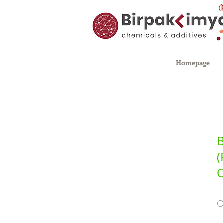
Homepage
B
(
O
C