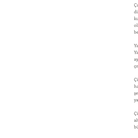
Ça
di
ku
ol
be
Ya
Ya
ay
ço
Çi
ha
şe
ya
Çi
al
bü