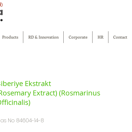
®
Products
RD & Innovation
Corporate
HR
Contact
iberiye Ekstrakt
Rosemary Extract) (Rosmarinus
fficinalis)
as No 84604-14-8