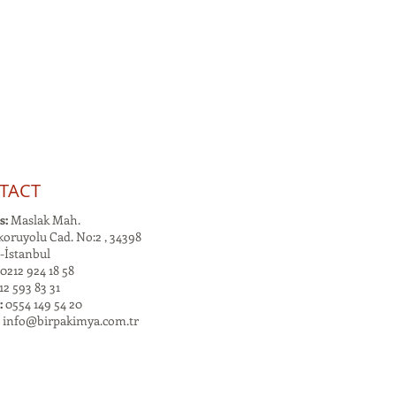
TACT
s:
Maslak Mah.
oruyolu Cad. No:2 , 34398
-İstanbul
0212 924 18 58
2 593 83 31
:
0554 149 54 20
:
info@birpakimya.com.tr