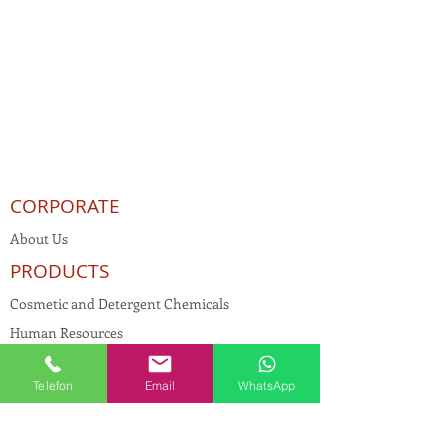
CORPORATE
About Us
PRODUCTS
Cosmetic and Detergent Chemicals
Human Resources
KVKK
Telefon
Email
WhatsApp
Quality Policy
Textile Chemicals