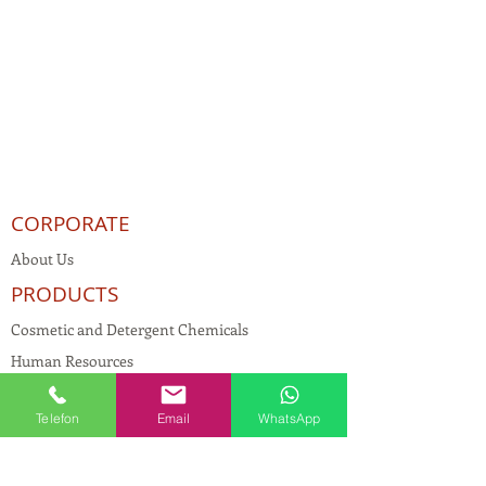
CORPORATE
About Us
PRODUCTS
Cosmetic and Detergent Chemicals
Human Resources
KVKK
Telefon
Email
WhatsApp
Quality Policy
Textile Chemicals