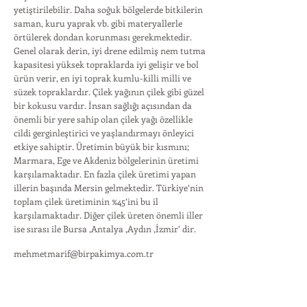
yetiştirilebilir. Daha soğuk bölgelerde bitkilerin
saman, kuru yaprak vb. gibi materyallerle
örtülerek dondan korunması gerekmektedir.
Genel olarak derin, iyi drene edilmiş nem tutma
kapasitesi yüksek topraklarda iyi gelişir ve bol
ürün verir, en iyi toprak kumlu-killi milli ve
süzek topraklardır. Çilek yağının çilek gibi güzel
bir kokusu vardır. İnsan sağlığı açısından da
önemli bir yere sahip olan çilek yağı özellikle
cildi gerginleştirici ve yaşlandırmayı önleyici
etkiye sahiptir. Üretimin büyük bir kısmını;
Marmara, Ege ve Akdeniz bölgelerinin üretimi
karşılamaktadır. En fazla çilek üretimi yapan
illerin başında Mersin gelmektedir. Türkiye’nin
toplam çilek üretiminin %45’ini bu il
karşılamaktadır. Diğer çilek üreten önemli iller
ise sırası ile Bursa ,Antalya ,Aydın ,İzmir’ dir.
mehmetmarif@birpakimya.com.tr