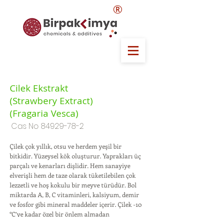
®
Cilek Ekstrakt
(Strawbery Extract)
(Fragaria Vesca)
Cas No
84929-78-2
Çilek çok yıllık, otsu ve herdem yeşil bir
bitkidir. Yüzeysel kök oluşturur. Yaprakları üç
parçalı ve kenarları dişlidir. Hem sanayiye
elverişli hem de taze olarak tüketilebilen çok
lezzetli ve hoş kokulu bir meyve türüdür. Bol
miktarda A, B, C vitaminleri, kalsiyum, demir
ve fosfor gibi mineral maddeler içerir. Çilek -10
°C’ye kadar özel bir önlem almadan