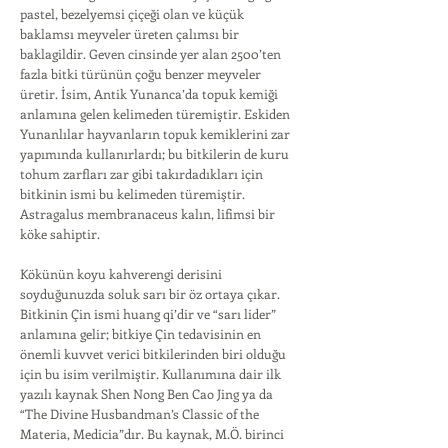
pastel, bezelyemsi çiçeği olan ve küçük
baklamsı meyveler üreten çalımsı bir
baklagildir. Geven cinsinde yer alan 2500’ten
fazla bitki türü­nün çoğu benzer meyveler
üretir. İsim, Antik Yunanca’da topuk kemiği
anlamına gelen kelimeden türemiştir. Eskiden
Yunanlılar hayvanların topuk kemiklerini zar
yapımında kullanırlardı; bu bitkilerin de kuru
tohum zarfları zar gibi takırdadıkları için
bitkinin ismi bu kelime­den türemiştir.
Astragalus membranaceus kalın, lifimsi bir
köke sahiptir.
Kökünün koyu kahverengi deri­sini
soyduğunuzda soluk sarı bir öz ortaya çıkar.
Bitkinin Çin ismi huang qi’dir ve “sarı lider”
anlamına gelir; bitkiye Çin teda­visinin en
önemli kuvvet verici bitkilerinden biri olduğu
için bu isim verilmiştir. Kullanımına dair ilk
yazılı kaynak Shen Nong Ben Cao Jing ya da
“The Divine Husbandman’s Classic of the
Materia, Medicia”dır. Bu kaynak, M.Ö. birinci