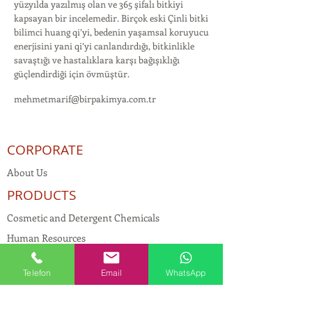
yüzyılda yazılmış olan ve 365 şifalı bitkiyi
kapsa­yan bir incelemedir. Birçok eski Çinli bitki
bilimci huang qi’yi, bedenin yaşamsal koruyucu
enerjisini yani qi’yi canlandırdığı, bitkinlikle
savaştığı ve hastalıklara karşı bağışıklığı
güçlendirdiği için övmüştür.
mehmetmarif@birpakimya.com.tr
CORPORATE
About Us
PRODUCTS
Cosmetic and Detergent Chemicals
Human Resources
KVKK
Telefon
Email
WhatsApp
Quality Policy
Textile Chemicals