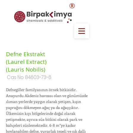
®
Defne Ekstrakt
(Laurel Extract)
(Lauris Nobilis)
Cas No
84603-73-6
Defnegiller familyasının örnek bitkisidir.
Anayurdu Akdeniz havzası olan ve günümüzde
ılıman yerlerde yaygın olarak yetişen, kışın
yaprağını dökmeyen ağaç ya da ağaççıktır.
Ülkemizin kıyı bölgelerinde doğal olarak
yetişmekte, ayrıca süs bitkisi olarak park ve
bahçeleri süslemektedir. 6-8 m”ye kadar
boylanabilen defne, yuvarlak tepeli ve sık dallı