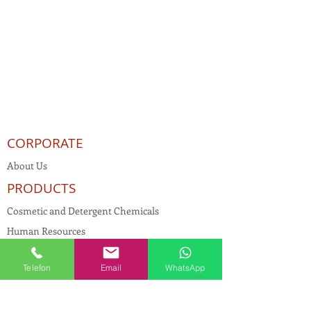
CORPORATE
About Us
PRODUCTS
Cosmetic and Detergent Chemicals
Human Resources
KVKK
Telefon
Email
WhatsApp
Quality Policy
Textile Chemicals