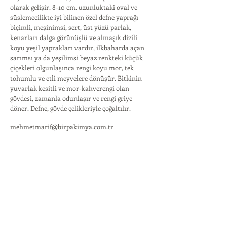
olarak gelişir. 8-10 cm. uzunluktaki oval ve
süslemecilikte iyi bilinen özel defne yaprağı
biçimli, meşinimsi, sert, üst yüzü parlak,
kenarları dalga görünüşlü ve almaşık dizili
koyu yeşil yaprakları vardır, ilkbaharda açan
sarımsı ya da yeşilimsi beyaz renkteki küçük
çiçekleri olgunlaşınca rengi koyu mor, tek
tohumlu ve etli meyvelere dönüşür. Bitkinin
yuvarlak kesitli ve mor-kahverengi olan
gövdesi, zamanla odunlaşır ve rengi griye
döner. Defne, gövde çelikleriyle çoğaltılır.
mehmetmarif@birpakimya.com.tr