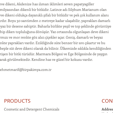
ve dikeni, Akdenize has ılıman iklimleri seven papatyagiller
milyasından dikenli bir bitkidir. Latince adı Silybum Marianum olan
ve dikeni oldukça dayanıklı şifalı bir bitkidir ve pek çok kullanım alanı
rdır. Boyu 30 santimden 2 metreye kadar ulaşabilir, yaprakları damarlı
yaz bir desene sahiptir. Baharla birlikte yeşil ve top şeklinde görüntüye
hip diken topluluğuna dönüşür. Yaz ortasında olgunlaşan deve dikeni
rmızı ve mor renkte göz alıcı çiçekler açar. Geniş, damarlı ve beyaz
nkte yaprakları vardır. Ezildiğinde süte benzer bir sıvı çıkartır ve bu
beple süt deve dikeni olarak da bilinir. Ülkemizde sıklıkla kendiliğinden
tişen bir bitki türüdür. Marmara Bölgesi ve Ege Bölgesinde de yaygın
arak görülmektedir. Kendine has ve güzel bir kokusu vardır.
ehmetmarif@birpakimya.com.tr
PRODUCTS
CON
Cosmetic and Detergent Chemicals
Addres