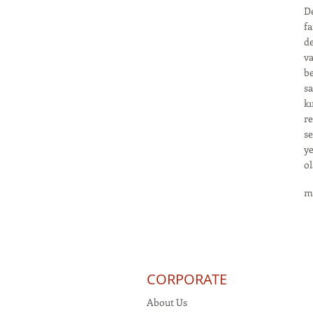
De
fa
de
va
be
sa
kı
re
se
ye
ol
m
CORPORATE
About Us