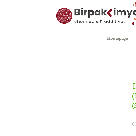
Homepage
D
(
(
C