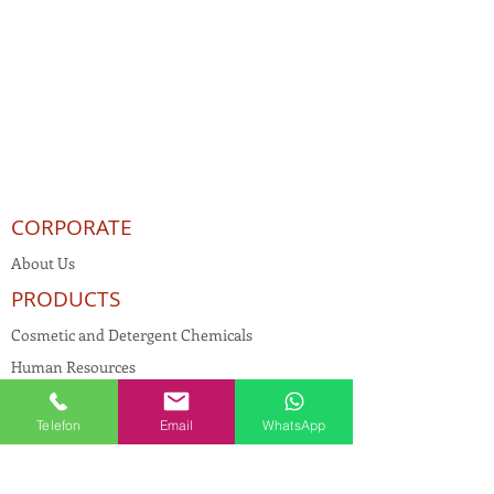
CORPORATE
About Us
PRODUCTS
Cosmetic and Detergent Chemicals
Human Resources
KVKK
Telefon
Email
WhatsApp
Quality Policy
Textile Chemicals