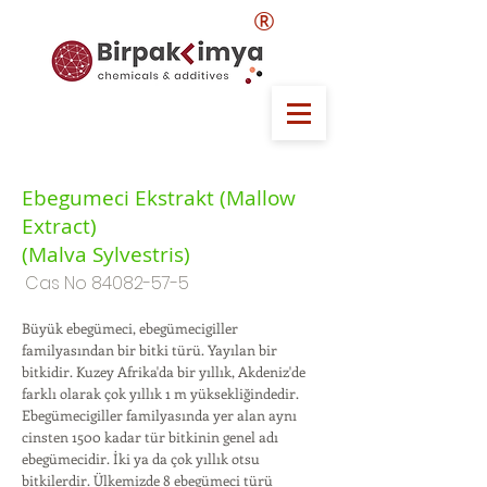
®
Ebegumeci Ekstrakt (Mallow
Extract)
(Malva Sylvestris)
Cas No
84082-57-5
Büyük ebegümeci, ebegümecigiller
familyasından bir bitki türü. Yayılan bir
bitkidir. Kuzey Afrika'da bir yıllık, Akdeniz'de
farklı olarak çok yıllık 1 m yüksekliğindedir.
Ebegümecigiller familyasında yer alan aynı
cinsten 1500 kadar tür bitkinin genel adı
ebegümecidir. İki ya da çok yıllık otsu
bitkilerdir. Ülkemizde 8 ebegümeci türü