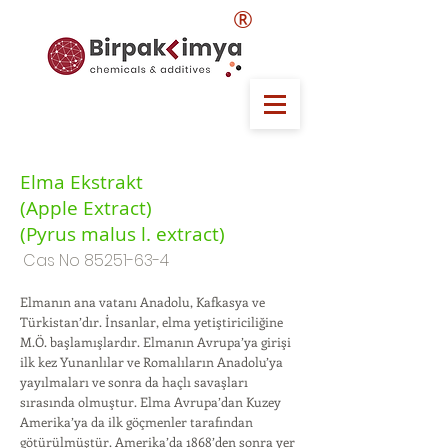
®
Elma Ekstrakt
(Apple Extract)
(Pyrus malus l. extract)
Cas No
85251-63-4
Elmanın ana vatanı Anadolu, Kafkasya ve
Türkistan’dır. İnsanlar, elma yetiştiriciliğine
M.Ö. başlamışlardır. Elmanın Avrupa’ya girişi
ilk kez Yunanlılar ve Romalıların Anadolu’ya
yayılmaları ve sonra da haçlı savaşları
sırasında olmuştur. Elma Avrupa’dan Kuzey
Amerika’ya da ilk göçmenler tarafından
götürülmüştür. Amerika’da 1868’den sonra yer