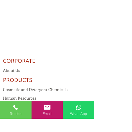
CORPORATE
About Us
PRODUCTS
Cosmetic and Detergent Chemicals
Human Resources
KVKK
Telefon
Email
WhatsApp
Quality Policy
Textile Chemicals