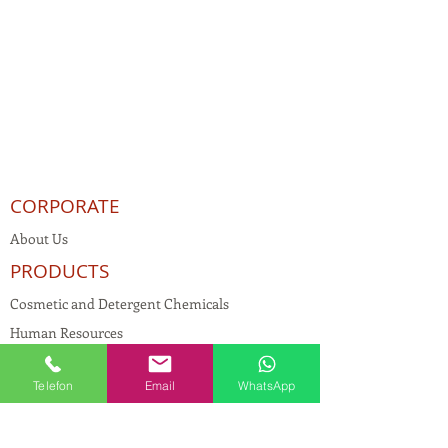
CORPORATE
About Us
PRODUCTS
Cosmetic and Detergent Chemicals
Human Resources
KVKK
Telefon
Email
WhatsApp
Quality Policy
Textile Chemicals