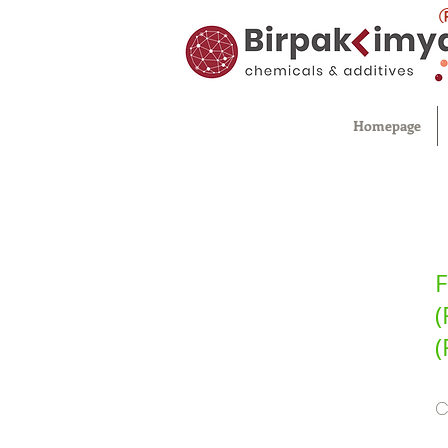
Homepage
F
(
(
C