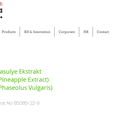
®
Products
RD & Innovation
Corporate
HR
Contact
asulye Ekstrakt
Pineapple Extract)
Phaseolus Vulgaris)
as No 85085-22-9