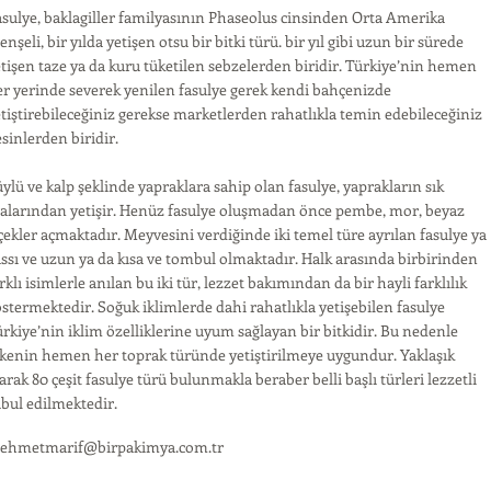
sulye, baklagiller familyasının Phaseolus cinsinden Orta Amerika
nşeli, bir yılda yetişen otsu bir bitki türü. bir yıl gibi uzun bir sürede
tişen taze ya da kuru tüketilen sebzelerden biridir. Türkiye’nin hemen
r yerinde severek yenilen fasulye gerek kendi bahçenizde
tiştirebileceğiniz gerekse marketlerden rahatlıkla temin edebileceğiniz
sinlerden biridir.
ylü ve kalp şeklinde yapraklara sahip olan fasulye, yaprakların sık
ralarından yetişir. Henüz fasulye oluşmadan önce pembe, mor, beyaz
çekler açmaktadır. Meyvesini verdiğinde iki temel türe ayrılan fasulye ya
ssı ve uzun ya da kısa ve tombul olmaktadır. Halk arasında birbirinden
rklı isimlerle anılan bu iki tür, lezzet bakımından da bir hayli farklılık
stermektedir. Soğuk iklimlerde dahi rahatlıkla yetişebilen fasulye
rkiye’nin iklim özelliklerine uyum sağlayan bir bitkidir. Bu nedenle
kenin hemen her toprak türünde yetiştirilmeye uygundur. Yaklaşık
arak 80 çeşit fasulye türü bulunmakla beraber belli başlı türleri lezzetli
bul edilmektedir.
ehmetmarif@birpakimya.com.tr