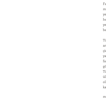
Fa
me
ye
he
ye
be
Tü
a
çi
ya
fa
gö
Tü
ül
ol
ka
m