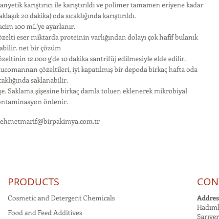
nyetik karıştırıcı ile karıştırıldı ve polimer tamamen eriyene kadar
aklaşık 20 dakika) oda sıcaklığında karıştırıldı.
cim 100 mL'ye ayarlanır.
zelti eser miktarda proteinin varlığından dolayı çok hafif bulanık
abilir. net bir çözüm
zeltinin 12.000 g'de 10 dakika santrifüj edilmesiyle elde edilir.
ucomannan çözeltileri, iyi kapatılmış bir depoda birkaç hafta oda
caklığında saklanabilir.
şe. Saklama şişesine birkaç damla toluen eklenerek mikrobiyal
ontaminasyon önlenir.
ehmetmarif@birpakimya.com.tr
PRODUCTS
CON
Cosmetic and Detergent Chemicals
Addres
Hadımk
Food and Feed Additives
Sarıyer