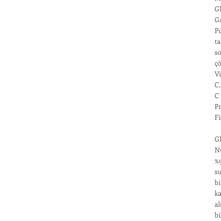
Gl
Ga
Po
ta
so
çö
Vi
C,
C 
Pr
Fi
Gl
Nu
%9
s
bi
ka
al
bi