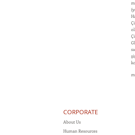
ma
(y
Ha
Çö
ol
Çö
Gl
sı
şi
k
m
CORPORATE
About Us
Human Resources