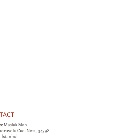
TACT
s:
Maslak Mah.
oruyolu Cad. No:2 , 34398
-İstanbul