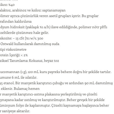
ikoz: %40
laktoz, arabinoz ve ksiloz: saptanamayan
limer ayrıca çözünürlük veren asetil grupları içerir. Bu gruplar
rafından kaldırılırsa
dyum hidroksit (yaklaşık %1 a/h) ilave edildiğinde, polimer nötr pH'lı
zeltilerde çözünmez hale gelir.
skozite: ~ 13 cSt [%1 w/v, 30o
 Ostwald kullanılarak damıtılmış suda
tipi viskozimetre
otein İçeriği: < 2%
ziksel Tanımlama: Kokusuz, beyaz toz
ucomannan (1 g), 120 mL kuru payreks behere doğru bir şekilde tartılır.
mune 6 mL ile ıslatılır.
5 etanol. Bir manyetik karıştırıcı çubuğu ve ardından 90 mL damıtılmış
u eklenir. Bulamaç hemen
r manyetik karıştırıcı-ısıtma plakasına yerleştirilmiş ve çözelti
ynayana kadar ısıtılmış ve karıştırılmıştır. Beher gevşek bir şekilde
üminyum folyo ile kaplanmıştır. Çözelti kaynamaya başlayınca beher
r saniyeye aktarılır.