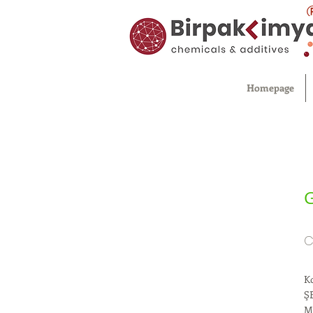
Homepage
C
K
Ş
M