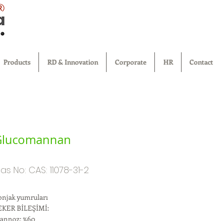
®
Products
RD & Innovation
Corporate
HR
Contact
Glucomannan
as No: CAS: 11078-31-2
onjak yumruları
EKER BİLEŞİMİ:
annoz: %60