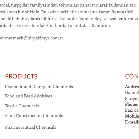
rdal, turpgiller familyasından tohumları baharat olarak kullanılan sarı
çekli otsu bir bitkidir. On kadar farklı türü olmasına karşın üç ana türü
nelde baharat olarak bilinir ve kullanılır. Bunlar: Beyaz, siyah ve kırmızı
rdaldır. Kırmızı hardal Hint hardalı olarak da adlandırılır.
ehmetmarif@birpakimya.com.tr
PRODUCTS
CON
Cosmetic and Detergent Chemicals
Addres
Hadımk
Food and Feed Additives
Sarıyer
Phone:
Textile Chemicals
Fax:
021
Paint Construction Chemicals
Mobile
E-mail
Pharmaceutical Chemicals