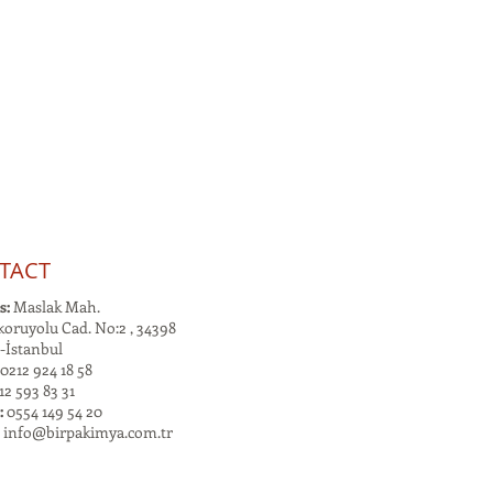
TACT
s:
Maslak Mah.
oruyolu Cad. No:2 , 34398
-İstanbul
0212 924 18 58
2 593 83 31
:
0554 149 54 20
:
info@birpakimya.com.tr