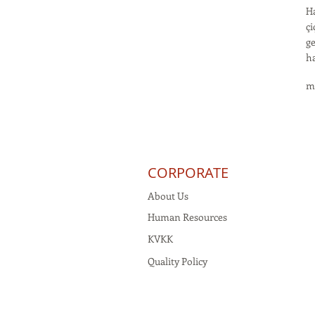
Ha
çi
ge
ha
m
CORPORATE
About Us
Human Resources
KVKK
Quality Policy