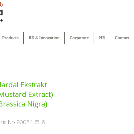
®
Products
RD & Innovation
Corporate
HR
Contact
ardal Ekstrakt
Mustard Extract)
Brassica Nigra)
as No 90064-15-6