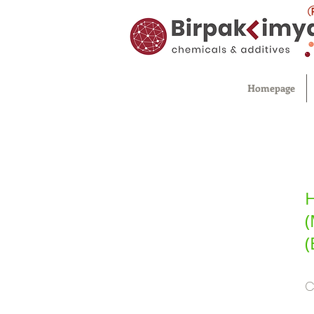
Homepage
H
(
(
C