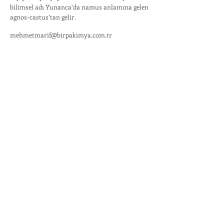
bilimsel adı Yunanca’da namus anlamına gelen
agnos-castus’tan gelir.
mehmetmarif@birpakimya.com.tr