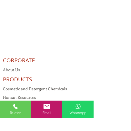
CORPORATE
About Us
PRODUCTS
Cosmetic and Detergent Chemicals
Human Resources
KVKK
Telefon
Email
WhatsApp
Quality Policy
Textile Chemicals