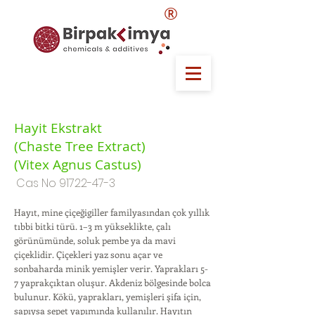
®
Hayit Ekstrakt
(Chaste Tree Extract)
(Vitex Agnus Castus)
Cas No
91722-47-3
Hayıt, mine çiçeğigiller familyasından çok yıllık
tıbbi bitki türü. 1–3 m yükseklikte, çalı
görünümünde, soluk pembe ya da mavi
çiçeklidir. Çiçekleri yaz sonu açar ve
sonbaharda minik yemişler verir. Yaprakları 5-
7 yaprakçıktan oluşur. Akdeniz bölgesinde bolca
bulunur. Kökü, yaprakları, yemişleri şifa için,
sapıysa sepet yapımında kullanılır. Hayıtın