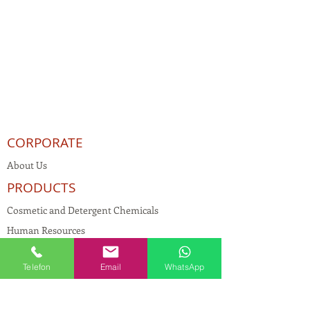
CORPORATE
About Us
PRODUCTS
Cosmetic and Detergent Chemicals
Human Resources
KVKK
Telefon
Email
WhatsApp
Quality Policy
Textile Chemicals