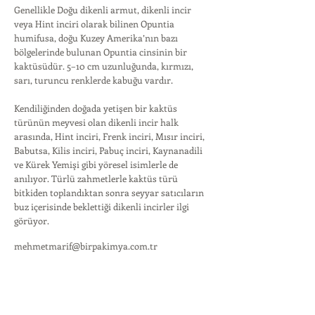
Genellikle Doğu dikenli armut, dikenli incir
veya Hint inciri olarak bilinen Opuntia
humifusa, doğu Kuzey Amerika’nın bazı
bölgelerinde bulunan Opuntia cinsinin bir
kaktüsüdür. 5–10 cm uzunluğunda, kırmızı,
sarı, turuncu renklerde kabuğu vardır.
Kendiliğinden doğada yetişen bir kaktüs
türünün meyvesi olan dikenli incir halk
arasında, Hint inciri, Frenk inciri, Mısır inciri,
Babutsa, Kilis inciri, Pabuç inciri, Kaynanadili
ve Kürek Yemişi gibi yöresel isimlerle de
anılıyor. Türlü zahmetlerle kaktüs türü
bitkiden toplandıktan sonra seyyar satıcıların
buz içerisinde beklettiği dikenli incirler ilgi
görüyor.
mehmetmarif@birpakimya.com.tr