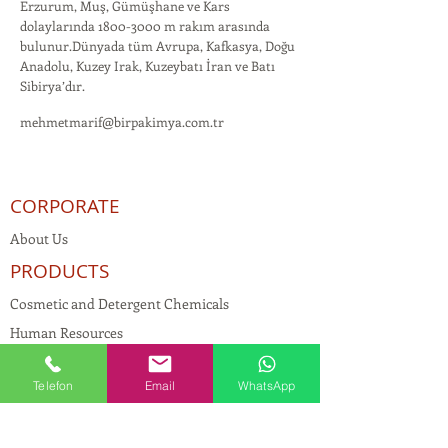
Erzurum, Muş, Gümüşhane ve Kars
dolaylarında
1800-3000
m rakım arasında
bulunur.Dünyada tüm Avrupa, Kafkasya, Doğu
Anadolu, Kuzey Irak, Kuzeybatı İran ve Batı
Sibirya’dır.
mehmetmarif@birpakimya.com.tr
CORPORATE
About Us
PRODUCTS
Cosmetic and Detergent Chemicals
Human Resources
KVKK
Telefon
Email
WhatsApp
Quality Policy
Textile Chemicals