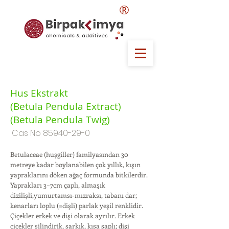
®
Hus Ekstrakt
(Betula Pendula Extract)
(Betula Pendula Twig)
Cas No
85940-29-0
Betulaceae (huşgiller) familyasından 30
metreye kadar boylanabilen çok yıllık, kışın
yapraklarını döken ağaç formunda bitkilerdir.
Yaprakları 3–7cm çaplı, almaşık
dizilişli,yumurtamsı-mızraksı, tabanı dar;
kenarları loplu (=dişli) parlak yeşil renklidir.
Çiçekler erkek ve dişi olarak ayrılır. Erkek
çiçekler silindirik, sarkık, kısa saplı; dişi