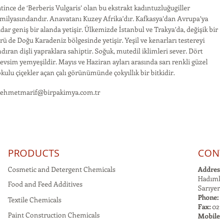
tince de ‘Berberis Vulgaris’ olan bu ekstrakt kadıntuzluğugiller
milyasındandır. Anavatanı Kuzey Afrika’dır. Kafkasya’dan Avrupa’ya
dar geniş bir alanda yetişir. Ülkemizde İstanbul ve Trakya’da, değişik bir
rü de Doğu Karadeniz bölgesinde yetişir. Yeşil ve kenarları testereyi
dıran dişli yapraklara sahiptir. Soğuk, mutedil iklimleri sever. Dört
vsim yemyeşildir. Mayıs ve Haziran ayları arasında sarı renkli güzel
kulu çiçekler açan çalı görünümünde çokyıllık bir bitkidir.
ehmetmarif@birpakimya.com.tr
PRODUCTS
CON
Cosmetic and Detergent Chemicals
Addres
Hadımk
Food and Feed Additives
Sarıyer
Phone:
Textile Chemicals
Fax:
021
Paint Construction Chemicals
Mobile