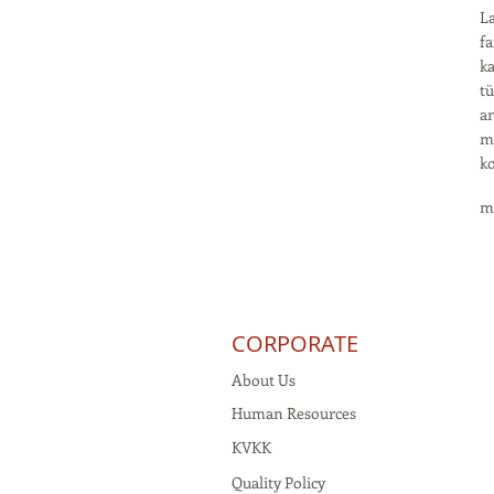
La
fa
ka
tü
an
me
ko
m
CORPORATE
About Us
Human Resources
KVKK
Quality Policy