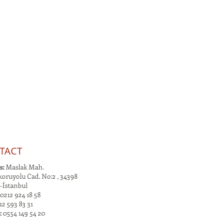
TACT
s:
Maslak Mah.
oruyolu Cad. No:2 , 34398
-İstanbul
0212 924 18 58
2 593 83 31
:
0554 149 54 20