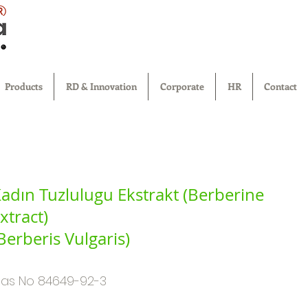
®
Products
RD & Innovation
Corporate
HR
Contact
adın Tuzlulugu Ekstrakt (Berberine
xtract)
Berberis Vulgaris)
as No 84649-92-3