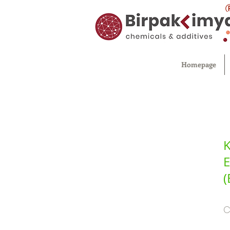
Homepage
K
E
(
C