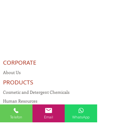
CORPORATE
About Us
PRODUCTS
Cosmetic and Detergent Chemicals
Human Resources
KVKK
Telefon
Email
WhatsApp
Quality Policy
Textile Chemicals