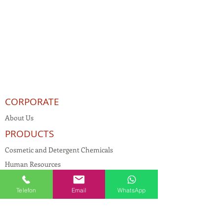
CORPORATE
About Us
PRODUCTS
Cosmetic and Detergent Chemicals
Human Resources
KVKK
Telefon
Email
WhatsApp
Quality Policy
Textile Chemicals