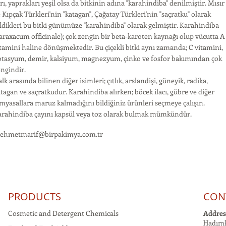
rı, yaprakları yeşil olsa da bitkinin adına "karahindiba" denilmiştir. Mısır
 Kıpçak Türkleri'nin "katagan", Çağatay Türkleri'nin "saçratku" olarak
ldikleri bu bitki günümüze "karahindiba" olarak gelmiştir. Karahindiba
araxacum officinale); çok zengin bir beta-karoten kaynağı olup vücutta A
tamini haline dönüşmektedir. Bu çiçekli bitki aynı zamanda; C vitamini,
otasyum, demir, kalsiyum, magnezyum, çinko ve fosfor bakımından çok
ngindir.
lk arasında bilinen diğer isimleri; çıtlık, arslandişi, güneyik, radika,
tagan ve saçratkudur. Karahindiba alırken; böcek ilacı, gübre ve diğer
myasallara maruz kalmadığını bildiğiniz ürünleri seçmeye çalışın.
arahindiba çayını kapsül veya toz olarak bulmak mümkündür.
ehmetmarif@birpakimya.com.tr
PRODUCTS
CON
Cosmetic and Detergent Chemicals
Addres
Hadımk