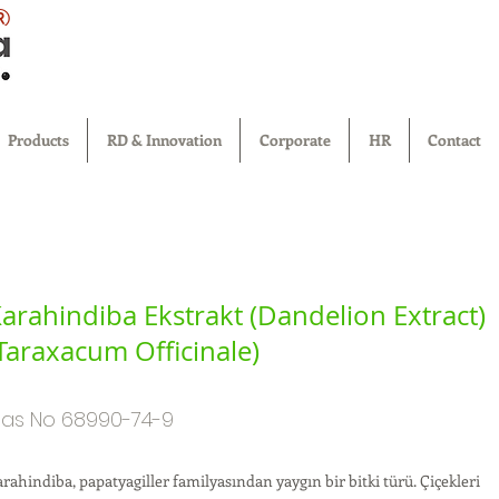
®
Products
RD & Innovation
Corporate
HR
Contact
arahindiba Ekstrakt (Dandelion Extract)
Taraxacum Officinale)
as No 68990-74-9
rahindiba, papatyagiller familyasından yaygın bir bitki türü. Çiçekleri