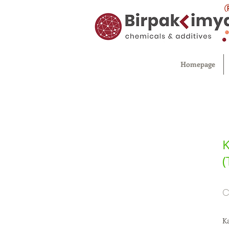
Homepage
K
(
C
Ka