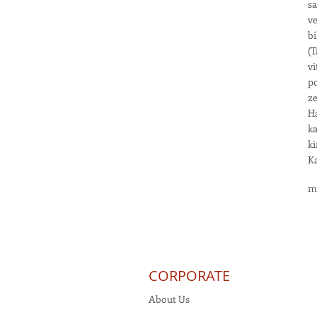
sa
ve
bi
(T
vi
p
ze
Ha
ka
ki
K
m
CORPORATE
About Us