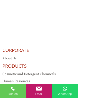
CORPORATE
About Us
PRODUCTS
Cosmetic and Detergent Chemicals
Human Resources
KVKK
Telefon
Email
WhatsApp
Quality Policy
Textile Chemicals