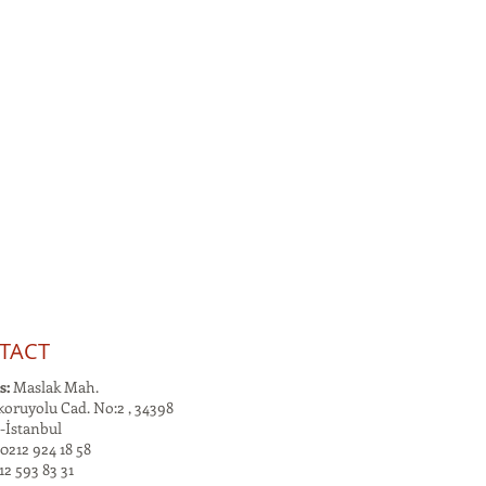
TACT
s:
Maslak Mah.
oruyolu Cad. No:2 , 34398
-İstanbul
0212 924 18 58
2 593 83 31