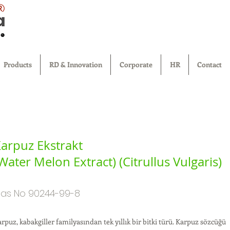
®
Products
RD & Innovation
Corporate
HR
Contact
arpuz Ekstrakt
Water Melon Extract) (Citrullus Vulgaris)
as No 90244-99-8
rpuz, kabakgiller familyasından tek yıllık bir bitki türü. Karpuz sözcüğü