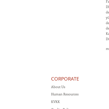
Fa
Dî
d
yü
de
de
Ka
Dü
m
CORPORATE
About Us
Human Resources
KVKK