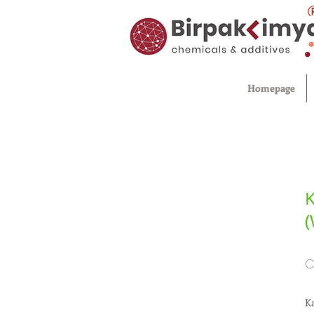
Homepage
K
(
C
Ka