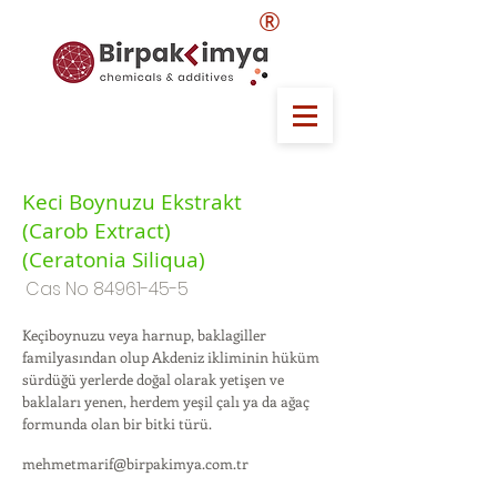
®
Keci Boynuzu Ekstrakt
(Carob Extract)
(Ceratonia Siliqua)
Cas No
84961-45-5
Keçiboynuzu veya harnup, baklagiller
familyasından olup Akdeniz ikliminin hüküm
sürdüğü yerlerde doğal olarak yetişen ve
baklaları yenen, herdem yeşil çalı ya da ağaç
formunda olan bir bitki türü.
mehmetmarif@birpakimya.com.tr