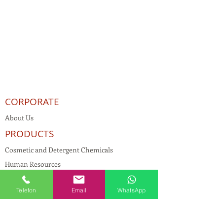
CORPORATE
About Us
PRODUCTS
Cosmetic and Detergent Chemicals
Human Resources
KVKK
Telefon
Email
WhatsApp
Quality Policy
Textile Chemicals