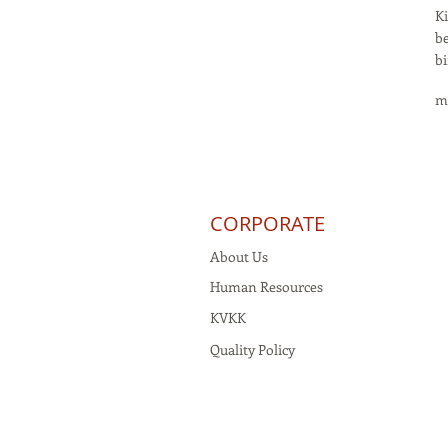
K
be
bi
m
CORPORATE
About Us
Human Resources
KVKK
Quality Policy