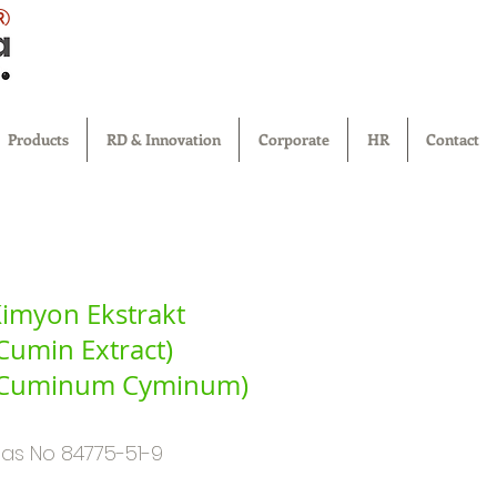
®
Products
RD & Innovation
Corporate
HR
Contact
imyon Ekstrakt
Cumin Extract)
(Cuminum Cyminum)
as No 84775-51-9