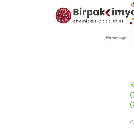
Homepage
K
(
C