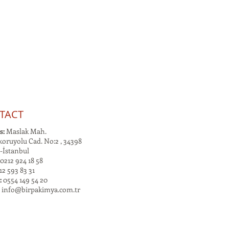
TACT
s:
Maslak Mah.
oruyolu Cad. No:2 , 34398
-İstanbul
0212 924 18 58
2 593 83 31
:
0554 149 54 20
:
info@birpakimya.com.tr