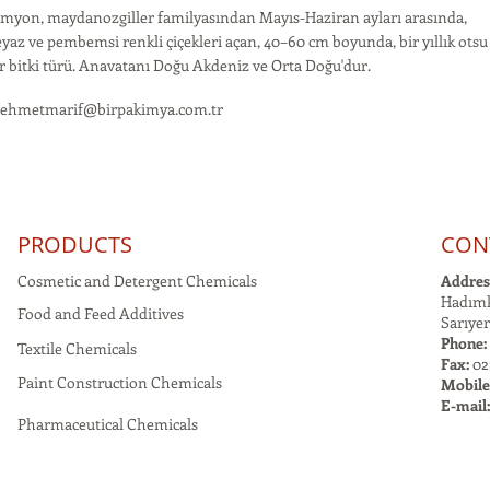
imyon, maydanozgiller familyasından Mayıs-Haziran ayları arasında,
yaz ve pembemsi renkli çiçekleri açan, 40–60 cm boyunda, bir yıllık otsu
r bitki türü. Anavatanı Doğu Akdeniz ve Orta Doğu'dur.
ehmetmarif@birpakimya.com.tr
PRODUCTS
CON
Cosmetic and Detergent Chemicals
Addres
Hadımk
Food and Feed Additives
Sarıyer
Phone:
Textile Chemicals
Fax:
021
Paint Construction Chemicals
Mobile
E-mail
Pharmaceutical Chemicals