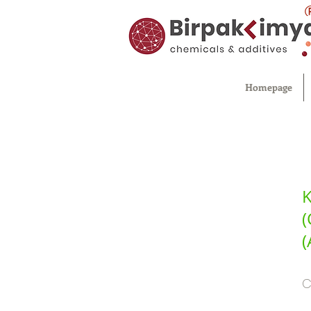
Homepage
K
(
(
C