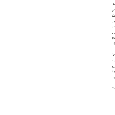
Gü
ye
K
be
ar
bi
sa
is
Bö
ba
ki
Ka
is
m