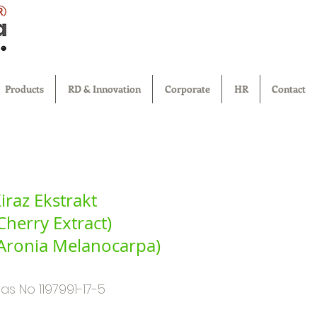
®
Products
RD & Innovation
Corporate
HR
Contact
iraz Ekstrakt
Cherry Extract)
Aronia Melanocarpa)
as No 1197991-17-5