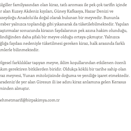
lgiller familyasından olan kiraz, tatlı aroması ile pek çok tarifin içinde
r alan Kuzey Akdeniz kıyıları, Güney Kafkasya, Hazar Denizi ve
uzeydoğu Anadolu'da doğal olarak bulunan bir meyvedir. Bununla
raber yalnızca toplandığı gibi yıkanarak da tüketilebilmektedir. Yapılan
aştırmalar sonucunda kirazın faydalarının pek azına hakim olunduğu,
lindiğinden daha şifalı bir meyve olduğu ortaya çıkmıştır. Yalnızca
ğlığa faydası nedeniyle tüketilmesi gereken kiraz, halk arasında farklı
imlerle bilinmektedir.
lgesel farklılıklar taşıyan meyve, iklim koşullarından etkilenen özenli
kım gerektiren bitkilerden biridir. Oldukça köklü bir tarihe sahip olan
raz meyvesi, Yunan mitolojisinde doğuma ve yeniliğe işaret etmektedir.
radeniz’de yer alan Giresun ili ise adını kiraz anlamına gelen Kerasus
minden almıştır.
ehmetmarif@birpakimya.com.tr