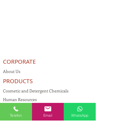
CORPORATE
About Us
PRODUCTS
Cosmetic and Detergent Chemicals
Human Resources
KVKK
Telefon
Email
WhatsApp
Quality Policy
Textile Chemicals