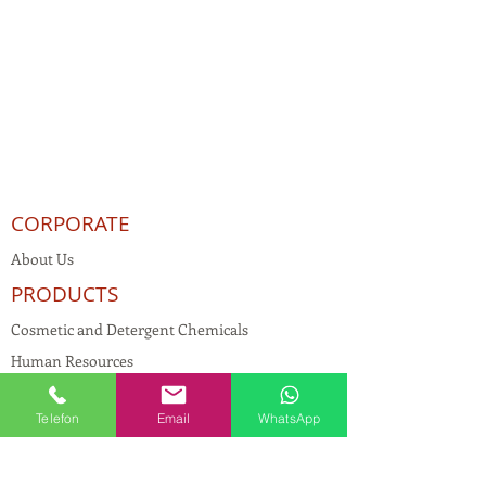
CORPORATE
About Us
PRODUCTS
Cosmetic and Detergent Chemicals
Human Resources
KVKK
Telefon
Email
WhatsApp
Quality Policy
Textile Chemicals