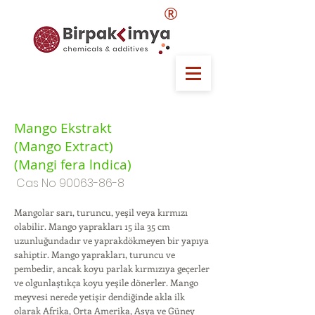
®
Mango Ekstrakt
(Mango Extract)
(Mangi fera lndica)
Cas No
90063-86-8
Mangolar sarı, turuncu, yeşil veya kırmızı
olabilir. Mango yaprakları 15 ila 35 cm
uzunluğundadır ve yaprakdökmeyen bir yapıya
sahiptir. Mango yaprakları, turuncu ve
pembedir, ancak koyu parlak kırmızıya geçerler
ve olgunlaştıkça koyu yeşile dönerler. Mango
meyvesi nerede yetişir dendiğinde akla ilk
olarak Afrika, Orta Amerika, Asya ve Güney