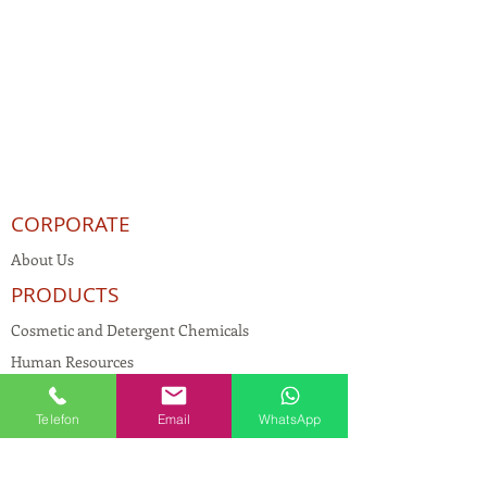
CORPORATE
About Us
PRODUCTS
Cosmetic and Detergent Chemicals
Human Resources
KVKK
Telefon
Email
WhatsApp
Quality Policy
Textile Chemicals