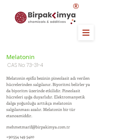
®
Melatonin
CAS No: 73-31-4
Melatonin epifiz bezinin pineolasit adı verilen
hücrelerinden salgılanır. Biyoritmi belirler ya
da biyoritm üzerinde etkilidir. Pineolasit
hücreleri ışığa duyarlıdır. Elektromanyetik
dalga yoğunluğu arttıkça melatonin
salgılanması azalır. Melatonin bir tür
etanoamiddir.
mehmetmarif@birpakimya.com.tr
+90554 149 5420