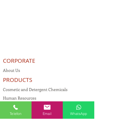
CORPORATE
About Us
PRODUCTS
Cosmetic and Detergent Chemicals
Human Resources
KVKK
Telefon
Email
WhatsApp
Quality Policy
Textile Chemicals