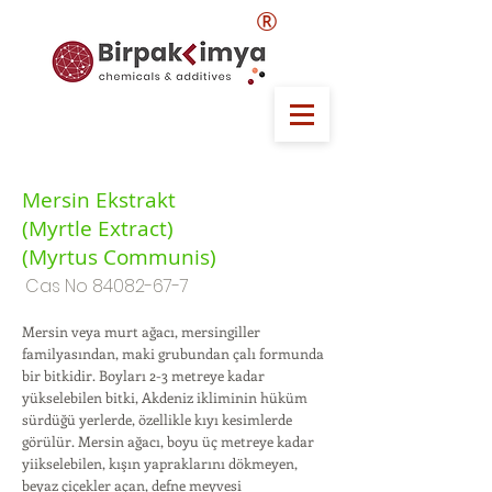
®
Mersin Ekstrakt
(Myrtle Extract)
(Myrtus Communis)
Cas No
84082-67-7
Mersin veya murt ağacı, mersingiller
familyasından, maki grubundan çalı formunda
bir bitkidir. Boyları 2-3 metreye kadar
yükselebilen bitki, Akdeniz ikliminin hüküm
sürdüğü yerlerde, özellikle kıyı kesimlerde
görülür. Mersin ağacı, boyu üç metreye kadar
yiikselebilen, kışın yapraklarını dökmeyen,
beyaz çiçekler açan, defne meyvesi