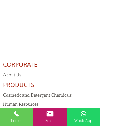
CORPORATE
About Us
PRODUCTS
Cosmetic and Detergent Chemicals
Human Resources
KVKK
Telefon
Email
WhatsApp
Quality Policy
Textile Chemicals