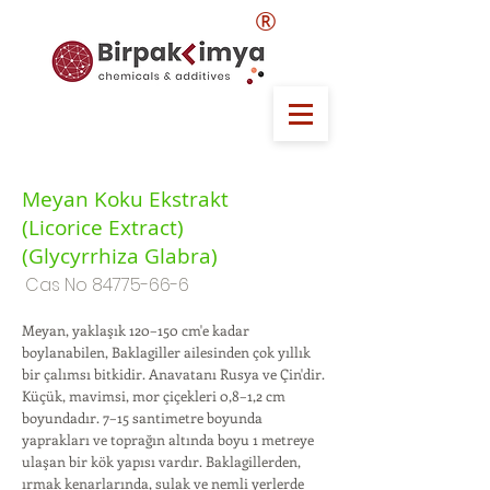
®
Meyan Koku Ekstrakt
(Licorice Extract)
(Glycyrrhiza Glabra)
Cas No
84775-66-6
Meyan, yaklaşık 120–150 cm'e kadar
boylanabilen, Baklagiller ailesinden çok yıllık
bir çalımsı bitkidir. Anavatanı Rusya ve Çin'dir.
Küçük, mavimsi, mor çiçekleri 0,8–1,2 cm
boyundadır. 7–15 santimetre boyunda
yaprakları ve toprağın altında boyu 1 metreye
ulaşan bir kök yapısı vardır. Baklagillerden,
ırmak kenarlarında, sulak ve nemli yerlerde