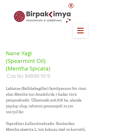
®
Nane Yagi
(Spearmint Oil)
(Mentha Spicata)
Cas No:
84696-51-5
Labiatae (Ballıbabagiller) familyasının bir cinsi
olan Mentha’nın Anadolu’da 7 kadar türü
yetişmektedir. Ülkemizde 206.878 ha. alanda
yayılışı olup, tahmini potansiyeli 72.710
ton/yıl’dır.
Yaprakları kullanılmaktadır. Bunlardan
Mentha piperita L.’nin kokusu özel ve kuvvetli,