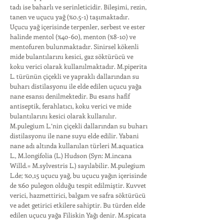
tadı ise baharlı ve serinleticidir. Bileşimi, rezin,
tanen ve uçucu yağ (%0.5-1) taşımaktadır.
Uçucu yağ içerisinde terpenler, serbest ve ester
halinde mentol (%40-60), menton (%8-10) ve
mentofuren bulunmaktadır. Sinirsel kökenli
mide bulantılarını kesici, gaz söktürücü ve
koku verici olarak kullanılmaktadır. M.piperita
L. türünün çiçekli ve yapraklı dallarından su
buharı distilasyonu ile elde edilen uçucu yağa
nane esansı denilmektedir. Bu esans hafif
antiseptik, ferahlatıcı, koku verici ve mide
bulantılarını kesici olarak kullanılır.
M.pulegium L.’nin çiçekli dallarından su buharı
distilasyonu ile nane suyu elde edilir. Yabani
nane adı altında kullanılan türleri M.aquatica
L., M.longifolia (L.) Hudson (Syn: M.incana
Willd.= M.sylvestris L.) sayılabilir. M.pulegium
L.de; %0,15 uçucu yağ, bu uçucu yağın içerisinde
de %60 pulegon olduğu tespit edilmiştir. Kuvvet
verici, hazmettirici, balgam ve safra söktürücü
ve adet getirici etkilere sahiptir. Bu türden elde
edilen uçucu yağa Filiskin Yağı denir. M.spicata