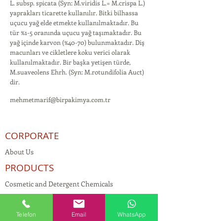
L. subsp. spicata (Syn: M.viridis L.= M.crispa L.)
yaprakları ticarette kullanılır. Bitki bilhassa
uçucu yağ elde etmekte kullanılmaktadır. Bu
tür %1-5 oranında uçucu yağ taşımaktadır. Bu
yağ içinde karvon (%40-70) bulunmaktadır. Diş
macunları ve cikletlere koku verici olarak
kullanılmaktadır. Bir başka yetişen türde,
M.suaveolens Ehrh. (Syn: M.rotundifolia Auct)
dir.
mehmetmarif@birpakimya.com.tr
CORPORATE
About Us
PRODUCTS
Cosmetic and Detergent Chemicals
Human Resources
KVKK
Telefon
Email
WhatsApp