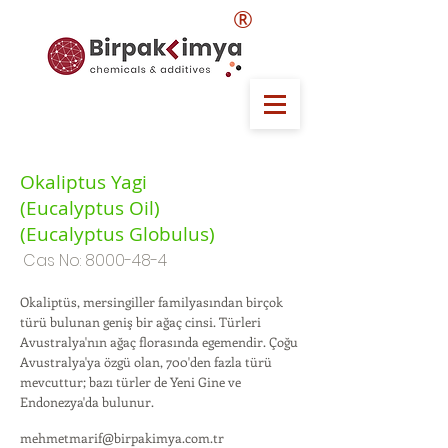
®
Okaliptus Yagi
(Eucalyptus Oil)
(Eucalyptus Globulus)
Cas No:
8000-48-4
Okaliptüs, mersingiller familyasından birçok
türü bulunan geniş bir ağaç cinsi. Türleri
Avustralya'nın ağaç florasında egemendir. Çoğu
Avustralya'ya özgü olan, 700'den fazla türü
mevcuttur; bazı türler de Yeni Gine ve
Endonezya'da bulunur.
mehmetmarif@birpakimya.com.tr