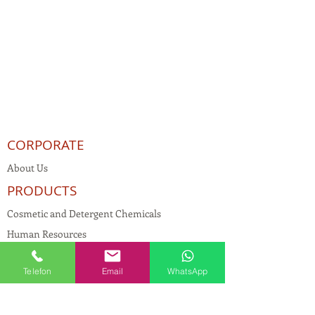
CORPORATE
About Us
PRODUCTS
Cosmetic and Detergent Chemicals
Human Resources
KVKK
Telefon
Email
WhatsApp
Quality Policy
Textile Chemicals