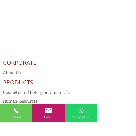
CORPORATE
About Us
PRODUCTS
Cosmetic and Detergent Chemicals
Human Resources
KVKK
Telefon
Email
WhatsApp
Quality Policy
Textile Chemicals