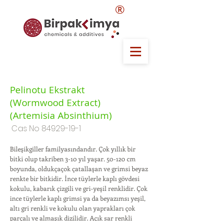
®
Pelinotu Ekstrakt
(Wormwood Extract)
(Artemisia Absinthium)
Cas No
84929-19-1
Bileşikgiller familyasındandır. Çok yıllık bir
bitki olup takriben 3-10 yıl yaşar. 50-120 cm
boyunda, oldukçaçok çatallaşan ve grimsi beyaz
renkte bir bitkidir. İnce tüylerle kaplı gövdesi
kokulu, kabarık çizgili ve gri-yeşil renklidir. Çok
ince tüylerle kaplı grimsi ya da beyazımsı yeşil,
altı gri renkli ve kokulu olan yaprakları çok
parçalı ve almaşık dizilidir. Açık sar renkli