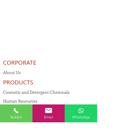
CORPORATE
About Us
PRODUCTS
Cosmetic and Detergent Chemicals
Human Resources
KVKK
Telefon
Email
WhatsApp
Quality Policy
Textile Chemicals